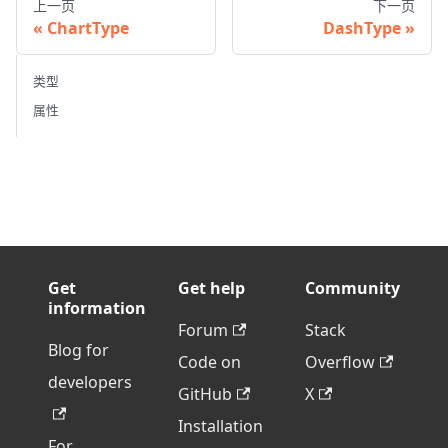
上一页
下一页
ChartType
DashType
类型
属性
Get
Get help
Community
information
Forum
Stack
Blog for
Code on
Overflow
developers
GitHub
X
Installation
For