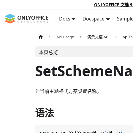
ONLYOFFICE 文档 9
Docs
Docspace
Sampl
API usage
演示文稿 API
ApiT
本页总览
SetSchemeN
为当前主题格式方案设置名称。
语法
expression
.
SetSchemeName
(
sName
)
;