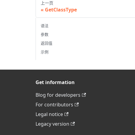
上一页
GetClassType
语法
参数
返回值
示例
Get information
Blog for developers
For contributors
Legal notice
Legacy version