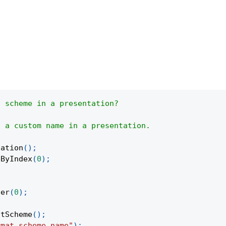
t scheme in a presentation?
h a custom name in a presentation.
tation
(
)
;
eByIndex
(
0
)
;
ter
(
0
)
;
atScheme
(
)
;
rmat scheme name"
)
;