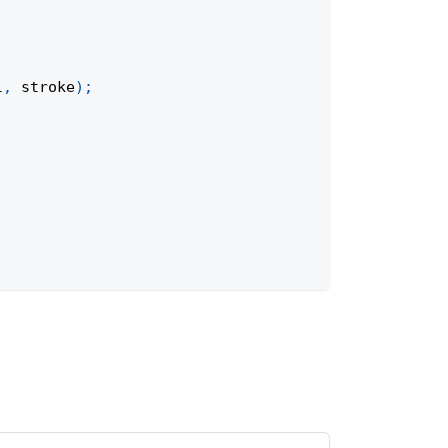
l
,
 stroke
)
;