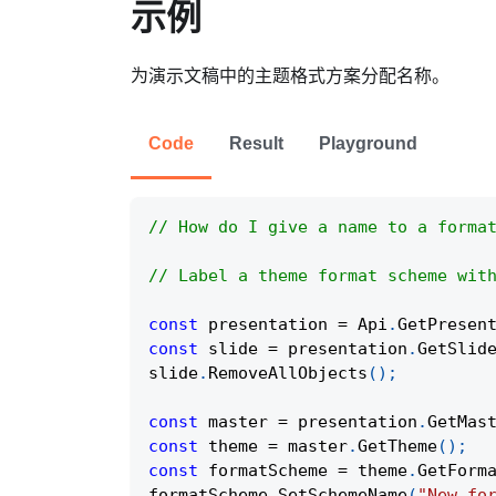
示例
为演示文稿中的主题格式方案分配名称。
Code
Result
Playground
// How do I give a name to a forma
// Label a theme format scheme wit
const
 presentation 
=
Api
.
GetPresen
const
 slide 
=
 presentation
.
GetSlid
slide
.
RemoveAllObjects
(
)
;
const
 master 
=
 presentation
.
GetMas
const
 theme 
=
 master
.
GetTheme
(
)
;
const
 formatScheme 
=
 theme
.
GetForm
formatScheme
.
SetSchemeName
(
"New fo