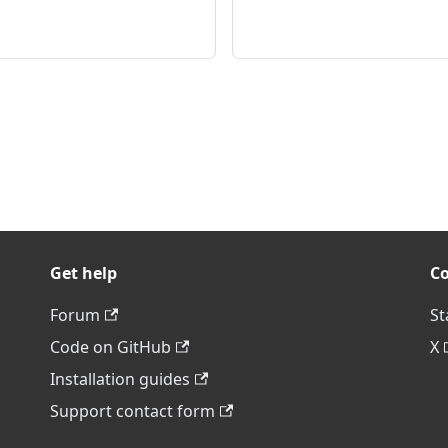
Get help
C
Forum
St
Code on GitHub
X
Installation guides
Support contact form