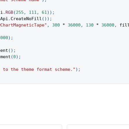
pi
.
RGB
(
255
,
111
,
61
)
)
;
Api
.
CreateNoFill
(
)
)
;
wChartMagneticTape"
,
300
*
36000
,
130
*
36000
,
 fil
;
6000
)
;
tent
(
)
;
ement
(
0
)
;
t to the theme format scheme."
)
;