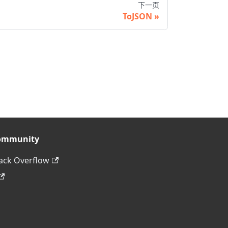
下一页
ToJSON
ommunity
ack Overflow