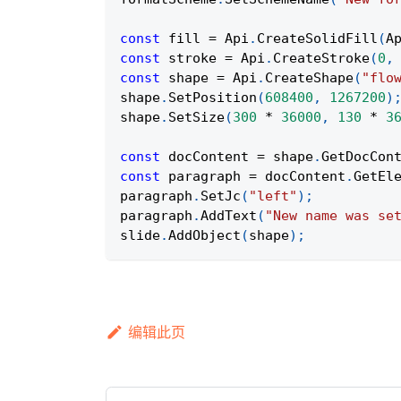
const
 fill 
=
Api
.
CreateSolidFill
(
A
const
 stroke 
=
Api
.
CreateStroke
(
0
,
const
 shape 
=
Api
.
CreateShape
(
"flo
shape
.
SetPosition
(
608400
,
1267200
)
shape
.
SetSize
(
300
*
36000
,
130
*
3
const
 docContent 
=
 shape
.
GetDocCon
const
 paragraph 
=
 docContent
.
GetEl
paragraph
.
SetJc
(
"left"
)
;
paragraph
.
AddText
(
"New name was se
slide
.
AddObject
(
shape
)
;
编辑此页