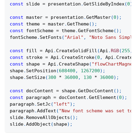
const
 slide 
=
 presentation
.
GetSlideByIndex
(
0
)
;
const
 master 
=
 presentation
.
GetMaster
(
0
)
;
const
 theme 
=
 master
.
GetTheme
(
)
;
const
 fontScheme 
=
 theme
.
GetFontScheme
(
)
;
fontScheme
.
SetFonts
(
"Arial"
,
"Noto Sans Simpli
const
 fill 
=
Api
.
CreateSolidFill
(
Api
.
RGB
(
255
,
const
 stroke 
=
Api
.
CreateStroke
(
0
,
Api
.
CreateN
const
 shape 
=
Api
.
CreateShape
(
"flowChartMagnet
shape
.
SetPosition
(
608400
,
1267200
)
;
shape
.
SetSize
(
300
*
36000
,
130
*
36000
)
;
const
 docContent 
=
 shape
.
GetDocContent
(
)
;
const
 paragraph 
=
 docContent
.
GetElement
(
0
)
;
paragraph
.
SetJc
(
"left"
)
;
paragraph
.
AddText
(
"New font scheme was set to 
slide
.
RemoveAllObjects
(
)
;
slide
.
AddObject
(
shape
)
;