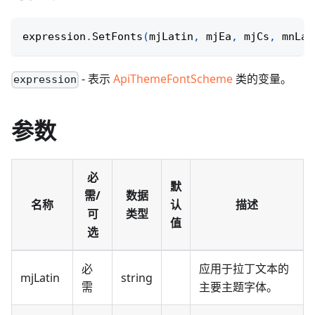
expression
.
SetFonts
(
mjLatin
,
 mjEa
,
 mjCs
,
 mnLat
- 表示
ApiThemeFontScheme
类的变量。
expression
参数
必
默
需/
数据
名称
认
描述
可
类型
值
选
必
应用于拉丁文本的
mjLatin
string
需
主要主题字体。