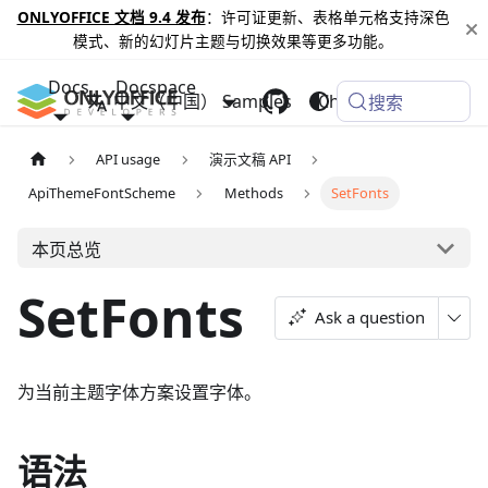
ONLYOFFICE 文档 9.4 发布
：许可证更新、表格单元格支持深色
模式、新的幻灯片主题与切换效果等更多功能。
Docs
Docspace
中文（中国）
Samples
Changelog
搜索
API usage
演示文稿 API
ApiThemeFontScheme
Methods
SetFonts
本页总览
SetFonts
Ask a question
为当前主题字体方案设置字体。
语法