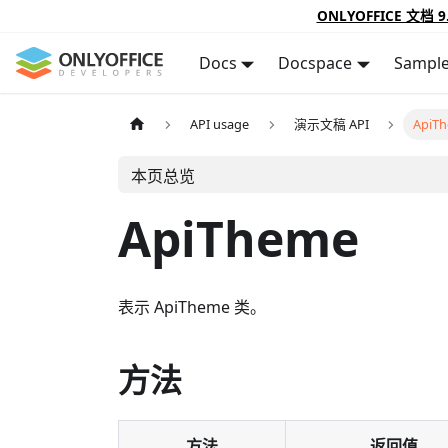
ONLYOFFICE 文档 9
Docs
Docspace
Sampl
API usage
演示文稿 API
ApiT
本页总览
ApiTheme
表示 ApiTheme 类。
方法
方法
返回值