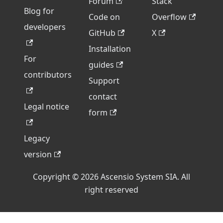
Forum
Stack
Blog for
Code on
Overflow
developers
GitHub
X
Installation
For
guides
contributors
Support
contact
Legal notice
form
Legacy
version
Copyright © 2026 Ascensio System SIA. All
right reserved