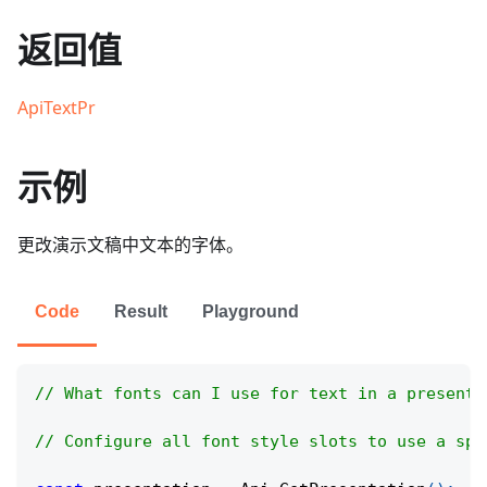
返回值
ApiTextPr
示例
更改演示文稿中文本的字体。
Code
Result
Playground
// What fonts can I use for text in a presenta
// Configure all font style slots to use a spe