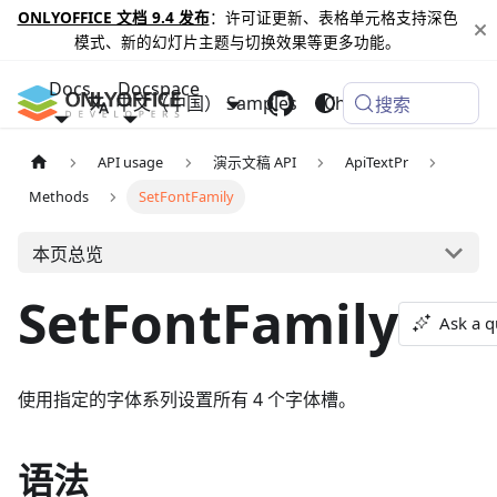
ONLYOFFICE 文档 9.4 发布
：许可证更新、表格单元格支持深色
模式、新的幻灯片主题与切换效果等更多功能。
Docs
Docspace
中文（中国）
Samples
Changelog
搜索
API usage
演示文稿 API
ApiTextPr
Methods
SetFontFamily
本页总览
SetFontFamily
Ask a q
使用指定的字体系列设置所有 4 个字体槽。
语法