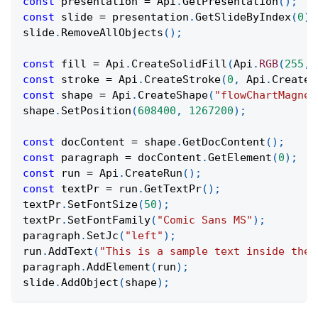
const
 presentation 
=
Api
.
GetPresentation
(
)
;
const
 slide 
=
 presentation
.
GetSlideByIndex
(
0
)
;
slide
.
RemoveAllObjects
(
)
;
const
 fill 
=
Api
.
CreateSolidFill
(
Api
.
RGB
(
255
,
const
 stroke 
=
Api
.
CreateStroke
(
0
,
Api
.
CreateN
const
 shape 
=
Api
.
CreateShape
(
"flowChartMagnet
shape
.
SetPosition
(
608400
,
1267200
)
;
const
 docContent 
=
 shape
.
GetDocContent
(
)
;
const
 paragraph 
=
 docContent
.
GetElement
(
0
)
;
const
 run 
=
Api
.
CreateRun
(
)
;
const
 textPr 
=
 run
.
GetTextPr
(
)
;
textPr
.
SetFontSize
(
50
)
;
textPr
.
SetFontFamily
(
"Comic Sans MS"
)
;
paragraph
.
SetJc
(
"left"
)
;
run
.
AddText
(
"This is a sample text inside the 
paragraph
.
AddElement
(
run
)
;
slide
.
AddObject
(
shape
)
;