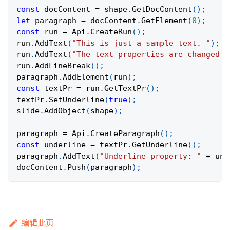
const
 docContent 
=
 shape
.
GetDocContent
(
)
;
let
 paragraph 
=
 docContent
.
GetElement
(
0
)
;
const
 run 
=
Api
.
CreateRun
(
)
;
run
.
AddText
(
"This is just a sample text. "
)
;
run
.
AddText
(
"The text properties are changed a
run
.
AddLineBreak
(
)
;
paragraph
.
AddElement
(
run
)
;
const
 textPr 
=
 run
.
GetTextPr
(
)
;
textPr
.
SetUnderline
(
true
)
;
slide
.
AddObject
(
shape
)
;
paragraph 
=
Api
.
CreateParagraph
(
)
;
const
 underline 
=
 textPr
.
GetUnderline
(
)
;
paragraph
.
AddText
(
"Underline property: "
+
 und
docContent
.
Push
(
paragraph
)
;
编辑此页