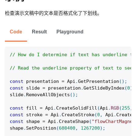
检查演示文稿中的文本是否格式化了下划线。
Code
Result
Playground
// How do I determine if text has underline fo
// Read the underline property of text to see 
const
 presentation 
=
Api
.
GetPresentation
(
)
;
const
 slide 
=
 presentation
.
GetSlideByIndex
(
0
)
;
slide
.
RemoveAllObjects
(
)
;
const
 fill 
=
Api
.
CreateSolidFill
(
Api
.
RGB
(
255
,
const
 stroke 
=
Api
.
CreateStroke
(
0
,
Api
.
CreateN
const
 shape 
=
Api
.
CreateShape
(
"flowChartMagnet
shape
.
SetPosition
(
608400
,
1267200
)
;