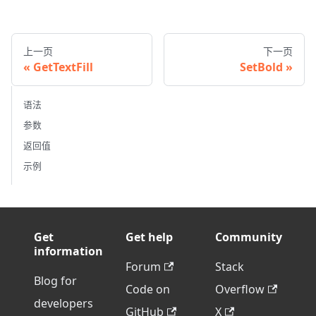
上一页
下一页
GetTextFill
SetBold
语法
参数
返回值
示例
Get
Get help
Community
information
Forum
Stack
Blog for
Code on
Overflow
developers
GitHub
X