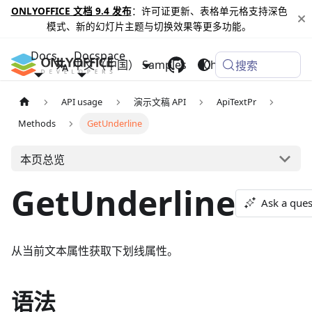
ONLYOFFICE 文档 9.4 发布
：许可证更新、表格单元格支持深色
模式、新的幻灯片主题与切换效果等更多功能。
Docs
Docspace
中文（中国）
Samples
Changelog
搜索
API usage
演示文稿 API
ApiTextPr
Methods
GetUnderline
本页总览
GetUnderline
Ask a ques
从当前文本属性获取下划线属性。
语法