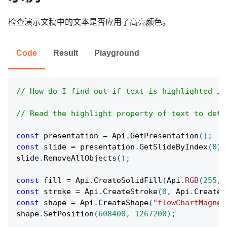
检查演示文稿中的文本是否应用了高亮颜色。
Code
Result
Playground
// How do I find out if text is highlighted in
// Read the highlight property of text to dete
const
 presentation 
=
Api
.
GetPresentation
(
)
;
const
 slide 
=
 presentation
.
GetSlideByIndex
(
0
)
;
slide
.
RemoveAllObjects
(
)
;
const
 fill 
=
Api
.
CreateSolidFill
(
Api
.
RGB
(
255
,
const
 stroke 
=
Api
.
CreateStroke
(
0
,
Api
.
CreateN
const
 shape 
=
Api
.
CreateShape
(
"flowChartMagnet
shape
.
SetPosition
(
608400
,
1267200
)
;