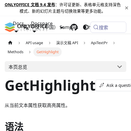
ONLYOFFICE 文档 9.4 发布
：许可证更新、表格单元格支持深色
模式、新的幻灯片主题与切换效果等更多功能。
Docs
Docspace
中文（中国）
Samples
Changelog
搜索
API usage
演示文稿 API
ApiTextPr
Methods
GetHighlight
本页总览
GetHighlight
Ask a quest
从当前文本属性获取高亮属性。
语法