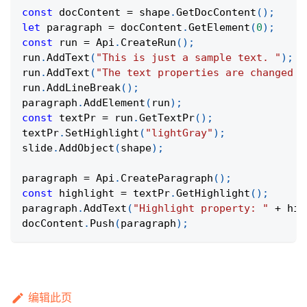
const
 docContent 
=
 shape
.
GetDocContent
(
)
;
let
 paragraph 
=
 docContent
.
GetElement
(
0
)
;
const
 run 
=
Api
.
CreateRun
(
)
;
run
.
AddText
(
"This is just a sample text. "
)
;
run
.
AddText
(
"The text properties are changed a
run
.
AddLineBreak
(
)
;
paragraph
.
AddElement
(
run
)
;
const
 textPr 
=
 run
.
GetTextPr
(
)
;
textPr
.
SetHighlight
(
"lightGray"
)
;
slide
.
AddObject
(
shape
)
;
paragraph 
=
Api
.
CreateParagraph
(
)
;
const
 highlight 
=
 textPr
.
GetHighlight
(
)
;
paragraph
.
AddText
(
"Highlight property: "
+
 hig
docContent
.
Push
(
paragraph
)
;
编辑此页