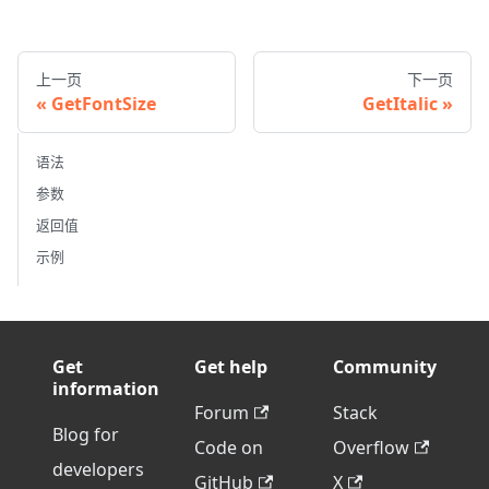
上一页
下一页
GetFontSize
GetItalic
语法
参数
返回值
示例
Get
Get help
Community
information
Forum
Stack
Blog for
Code on
Overflow
developers
GitHub
X