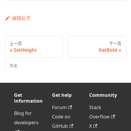
编辑此页
上一页
下一页
SetHeight
GetBold
方法
Get
Get help
Community
information
Forum
Stack
Blog for
Code on
Overflow
developers
GitHub
X