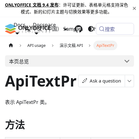
ONLYOFFICE 文档 9.4 发布
：许可证更新、表格单元格支持深色
模式、新的幻灯片主题与切换效果等更多功能。
Docs
Docspace
中文（中国）
Samples
Changelog
搜索
API usage
演示文稿 API
ApiTextPr
本页总览
ApiTextPr
Ask a question
表示 ApiTextPr 类。
方法