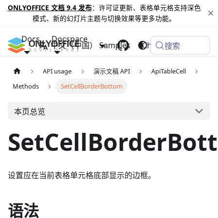
ONLYOFFICE 文档 9.4 发布
：许可证更新、表格单元格支持深色
模式、新的幻灯片主题与切换效果等更多功能。
Docs
Docspace
中文（中国）
Samples
Changelog
搜索
API usage
演示文稿 API
ApiTableCell
Methods
SetCellBorderBottom
本页总览
SetCellBorderBot
设置应在当前表格单元格底部显示的边框。
语法