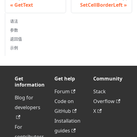
GetText
SetCellBorderLeft
语法
参数
返回值
示例
Get
Get help
Community
information
Forum
Stack
Blog for
Code on
Overflow
developers
GitHub
X
Installation
For
guides
contributors