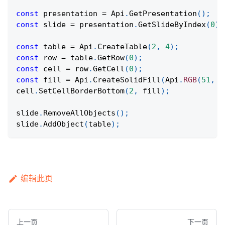
const
 presentation 
=
Api
.
GetPresentation
(
)
;
const
 slide 
=
 presentation
.
GetSlideByIndex
(
0
)
;
const
 table 
=
Api
.
CreateTable
(
2
,
4
)
;
const
 row 
=
 table
.
GetRow
(
0
)
;
const
 cell 
=
 row
.
GetCell
(
0
)
;
const
 fill 
=
Api
.
CreateSolidFill
(
Api
.
RGB
(
51
,
5
cell
.
SetCellBorderBottom
(
2
,
 fill
)
;
slide
.
RemoveAllObjects
(
)
;
slide
.
AddObject
(
table
)
;
编辑此页
上一页
下一页