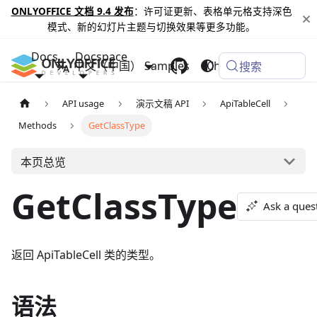
ONLYOFFICE 文档 9.4 发布
：许可证更新、表格单元格支持深色
模式、新的幻灯片主题与切换效果等更多功能。
Docs
Docspace
中文（中国）
Samples
Changelog
搜索
API usage
演示文稿 API
ApiTableCell
Methods
GetClassType
本页总览
GetClassType
Ask a ques
返回 ApiTableCell 类的类型。
语法