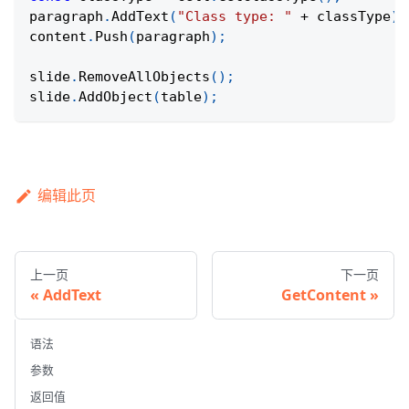
paragraph
.
AddText
(
"Class type: "
+
 classType
)
;
content
.
Push
(
paragraph
)
;
slide
.
RemoveAllObjects
(
)
;
slide
.
AddObject
(
table
)
;
编辑此页
上一页
下一页
AddText
GetContent
语法
参数
返回值