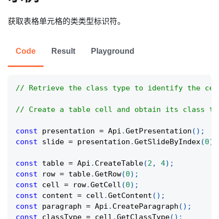
获取表格单元格的类类型标识符。
Code
Result
Playground
// Retrieve the class type to identify the cel
// Create a table cell and obtain its class ty
const
 presentation 
=
Api
.
GetPresentation
(
)
;
const
 slide 
=
 presentation
.
GetSlideByIndex
(
0
)
;
const
 table 
=
Api
.
CreateTable
(
2
,
4
)
;
const
 row 
=
 table
.
GetRow
(
0
)
;
const
 cell 
=
 row
.
GetCell
(
0
)
;
const
 content 
=
 cell
.
GetContent
(
)
;
const
 paragraph 
=
Api
.
CreateParagraph
(
)
;
const
 classType 
=
 cell
.
GetClassType
(
)
;