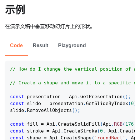
示例
在演示文稿中垂直移动幻灯片上的形状。
Code
Result
Playground
// How do I change the vertical position of a 
// Create a shape and move it to a specific di
const
 presentation 
=
Api
.
GetPresentation
(
)
;
const
 slide 
=
 presentation
.
GetSlideByIndex
(
0
)
;
slide
.
RemoveAllObjects
(
)
;
const
 fill 
=
Api
.
CreateSolidFill
(
Api
.
RGB
(
176
,
const
 stroke 
=
Api
.
CreateStroke
(
0
,
Api
.
CreateN
const
 shape 
=
Api
.
CreateShape
(
'roundRect'
,
Api