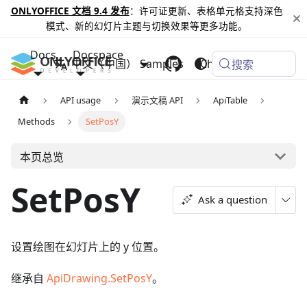
ONLYOFFICE 文档 9.4 发布
：许可证更新、表格单元格支持深色
模式、新的幻灯片主题与切换效果等更多功能。
Docs
Docspace
中文（中国）
Samples
Changelog
搜索
API usage
演示文稿 API
ApiTable
Methods
SetPosY
本页总览
SetPosY
Ask a question
设置绘图在幻灯片上的 y 位置。
继承自
ApiDrawing.SetPosY
。