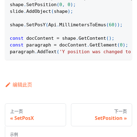
shape
.
SetPosition
(
0
,
0
)
;
slide
.
AddObject
(
shape
)
;
shape
.
SetPosY
(
Api
.
MillimetersToEmus
(
60
)
)
;
const
 docContent 
=
 shape
.
GetContent
(
)
;
const
 paragraph 
=
 docContent
.
GetElement
(
0
)
;
paragraph
.
AddText
(
'Y position was changed to 6
编辑此页
上一页
下一页
SetPosX
SetPosition
示例