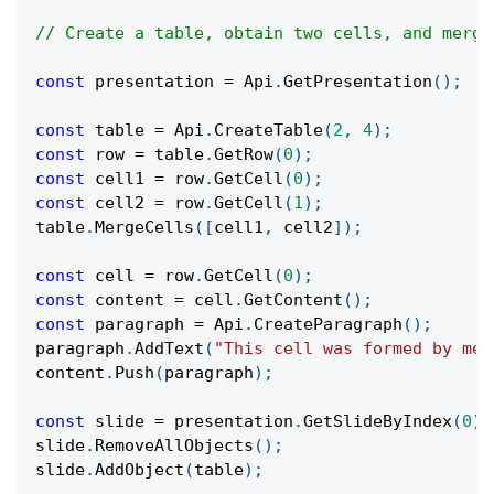
// Create a table, obtain two cells, and merge
const
 presentation 
=
Api
.
GetPresentation
(
)
;
const
 table 
=
Api
.
CreateTable
(
2
,
4
)
;
const
 row 
=
 table
.
GetRow
(
0
)
;
const
 cell1 
=
 row
.
GetCell
(
0
)
;
const
 cell2 
=
 row
.
GetCell
(
1
)
;
table
.
MergeCells
(
[
cell1
,
 cell2
]
)
;
const
 cell 
=
 row
.
GetCell
(
0
)
;
const
 content 
=
 cell
.
GetContent
(
)
;
const
 paragraph 
=
Api
.
CreateParagraph
(
)
;
paragraph
.
AddText
(
"This cell was formed by mer
content
.
Push
(
paragraph
)
;
const
 slide 
=
 presentation
.
GetSlideByIndex
(
0
)
;
slide
.
RemoveAllObjects
(
)
;
slide
.
AddObject
(
table
)
;