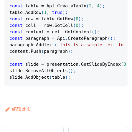
const
 table 
=
Api
.
CreateTable
(
2
,
4
)
;
table
.
AddRow
(
1
,
true
)
;
const
 row 
=
 table
.
GetRow
(
0
)
;
const
 cell 
=
 row
.
GetCell
(
0
)
;
const
 content 
=
 cell
.
GetContent
(
)
;
const
 paragraph 
=
Api
.
CreateParagraph
(
)
;
paragraph
.
AddText
(
"This is a sample text in th
content
.
Push
(
paragraph
)
;
const
 slide 
=
 presentation
.
GetSlideByIndex
(
0
)
;
slide
.
RemoveAllObjects
(
)
;
slide
.
AddObject
(
table
)
;
编辑此页