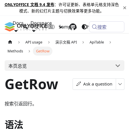
ONLYOFFICE 文档 9.4 发布
：许可证更新、表格单元格支持深色
模式、新的幻灯片主题与切换效果等更多功能。
Docs
Docspace
中文（中国）
Samples
Changelog
搜索
API usage
演示文稿 API
ApiTable
Methods
GetRow
本页总览
GetRow
Ask a question
按索引返回行。
语法