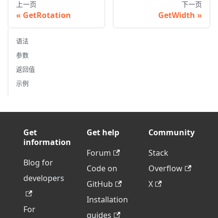
上一页
下一页
GetRotation
GetWidth
语法
参数
返回值
示例
Get
Get help
Community
information
Forum
Stack
Blog for
Code on
Overflow
developers
GitHub
X
Installation
For
guides