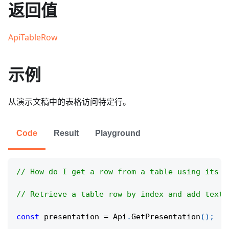
返回值
ApiTableRow
示例
从演示文稿中的表格访问特定行。
Code
Result
Playground
// How do I get a row from a table using its p
// Retrieve a table row by index and add text 
const
 presentation 
=
Api
.
GetPresentation
(
)
;