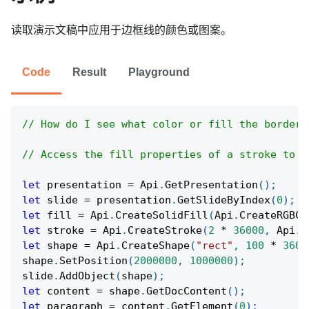
读取演示文稿中应用于边框线的颜色或图案。
Code
Result
Playground
// How do I see what color or fill the border 
// Access the fill properties of a stroke to c
let
 presentation 
=
Api
.
GetPresentation
(
)
;
let
 slide 
=
 presentation
.
GetSlideByIndex
(
0
)
;
let
 fill 
=
Api
.
CreateSolidFill
(
Api
.
CreateRGBCo
let
 stroke 
=
Api
.
CreateStroke
(
2
*
36000
,
Api
.
C
let
 shape 
=
Api
.
CreateShape
(
"rect"
,
100
*
3600
shape
.
SetPosition
(
2000000
,
1000000
)
;
slide
.
AddObject
(
shape
)
;
let
 content 
=
 shape
.
GetDocContent
(
)
;
let
 paragraph 
=
 content
.
GetElement
(
0
)
;