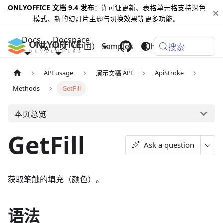
ONLYOFFICE 文档 9.4 发布
：许可证更新、表格单元格支持深色
模式、新的幻灯片主题与切换效果等更多功能。
Docs
Docspace
中文（中国）
Samples
Changelog
搜索
API usage
演示文稿 API
ApiStroke
Methods
GetFill
本页总览
GetFill
Ask a question
获取笔触的填充（颜色）。
语法