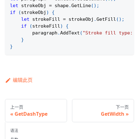
let
 strokeObj 
=
 shape
.
GetLine
(
)
;
if
(
strokeObj
)
{
let
 strokeFill 
=
 strokeObj
.
GetFill
(
)
;
if
(
strokeFill
)
{
        paragraph
.
AddText
(
"Stroke fill type: "
}
}
编辑此页
上一页
下一页
GetDashType
GetWidth
语法