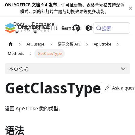
ONLYOFFICE 文档 9.4 发布
：许可证更新、表格单元格支持深色
模式、新的幻灯片主题与切换效果等更多功能。
Docs
Docspace
中文（中国）
Samples
Changelog
搜索
API usage
演示文稿 API
ApiStroke
Methods
GetClassType
本页总览
GetClassType
Ask a ques
返回 ApiStroke 类的类型。
语法