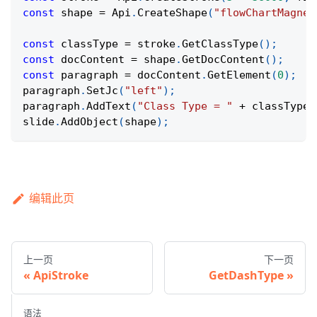
const
 shape 
=
Api
.
CreateShape
(
"flowChartMagnet
const
 classType 
=
 stroke
.
GetClassType
(
)
;
const
 docContent 
=
 shape
.
GetDocContent
(
)
;
const
 paragraph 
=
 docContent
.
GetElement
(
0
)
;
paragraph
.
SetJc
(
"left"
)
;
paragraph
.
AddText
(
"Class Type = "
+
 classType
)
slide
.
AddObject
(
shape
)
;
编辑此页
上一页
下一页
ApiStroke
GetDashType
语法