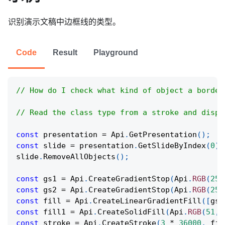
识别演示文稿中边框线的类型。
Code
Result
Playground
// How do I check what kind of object a border
// Read the class type from a stroke and displ
const
 presentation 
=
Api
.
GetPresentation
(
)
;
const
 slide 
=
 presentation
.
GetSlideByIndex
(
0
)
;
slide
.
RemoveAllObjects
(
)
;
const
 gs1 
=
Api
.
CreateGradientStop
(
Api
.
RGB
(
255
const
 gs2 
=
Api
.
CreateGradientStop
(
Api
.
RGB
(
255
const
 fill 
=
Api
.
CreateLinearGradientFill
(
[
gs1
const
 fill1 
=
Api
.
CreateSolidFill
(
Api
.
RGB
(
51
,
const
 stroke 
=
Api
.
CreateStroke
(
3
*
36000
,
 fil