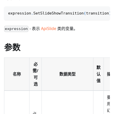
expression
.
SetSlideShowTransition
(
transition
)
;
- 表示
ApiSlide
类的变量。
expression
参数
必
默
需/
名称
数据类型
认
描
可
值
选
要
用
幻
必