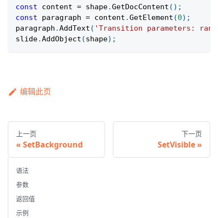
const
 content 
=
 shape
.
GetDocContent
(
)
;
const
 paragraph 
=
 content
.
GetElement
(
0
)
;
paragraph
.
AddText
(
'Transition parameters: rand
slide
.
AddObject
(
shape
)
;
编辑此页
上一页
下一页
SetBackground
SetVisible
语法
参数
返回值
示例