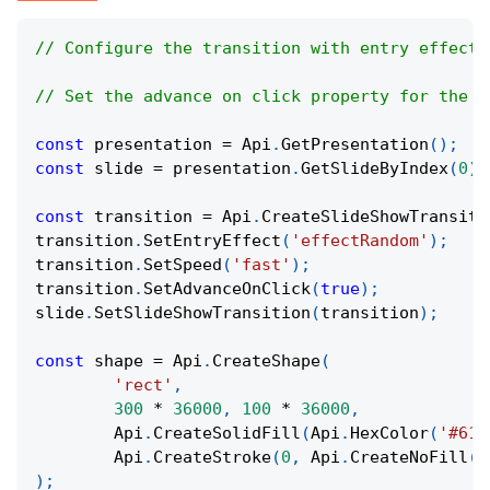
// Configure the transition with entry effect 
// Set the advance on click property for the t
const
 presentation 
=
Api
.
GetPresentation
(
)
;
const
 slide 
=
 presentation
.
GetSlideByIndex
(
0
)
;
const
 transition 
=
Api
.
CreateSlideShowTransiti
transition
.
SetEntryEffect
(
'effectRandom'
)
;
transition
.
SetSpeed
(
'fast'
)
;
transition
.
SetAdvanceOnClick
(
true
)
;
slide
.
SetSlideShowTransition
(
transition
)
;
const
 shape 
=
Api
.
CreateShape
(
'rect'
,
300
*
36000
,
100
*
36000
,
Api
.
CreateSolidFill
(
Api
.
HexColor
(
'#61c
Api
.
CreateStroke
(
0
,
Api
.
CreateNoFill
(
)
)
;