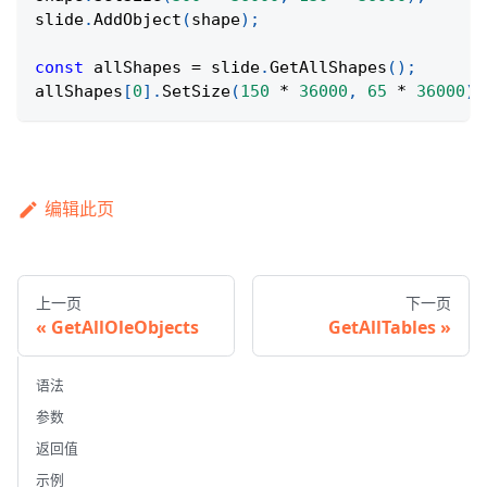
slide
.
AddObject
(
shape
)
;
const
 allShapes 
=
 slide
.
GetAllShapes
(
)
;
allShapes
[
0
]
.
SetSize
(
150
*
36000
,
65
*
36000
)
;
编辑此页
上一页
下一页
GetAllOleObjects
GetAllTables
语法
参数
返回值
示例