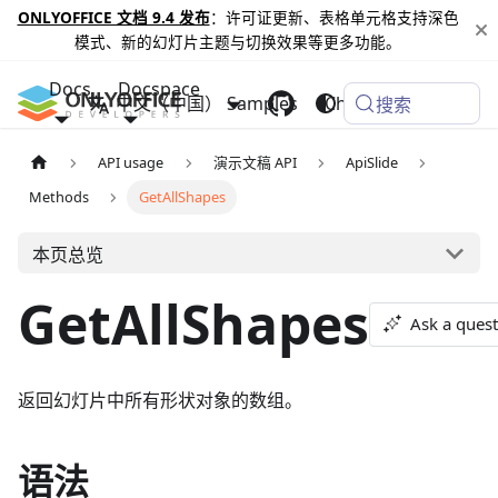
ONLYOFFICE 文档 9.4 发布
：许可证更新、表格单元格支持深色
模式、新的幻灯片主题与切换效果等更多功能。
Docs
Docspace
中文（中国）
Samples
Changelog
搜索
API usage
演示文稿 API
ApiSlide
Methods
GetAllShapes
本页总览
GetAllShapes
Ask a ques
返回幻灯片中所有形状对象的数组。
语法