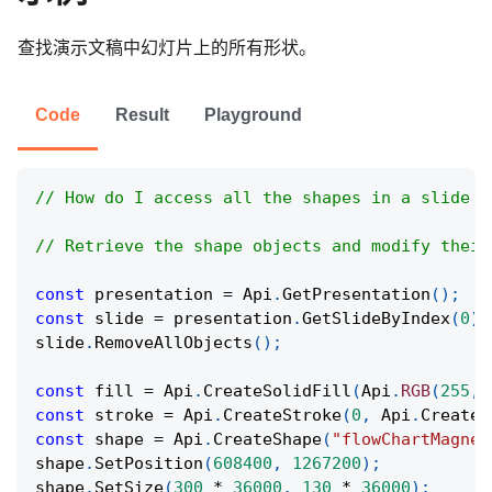
查找演示文稿中幻灯片上的所有形状。
Code
Result
Playground
// How do I access all the shapes in a slide i
// Retrieve the shape objects and modify their
const
 presentation 
=
Api
.
GetPresentation
(
)
;
const
 slide 
=
 presentation
.
GetSlideByIndex
(
0
)
;
slide
.
RemoveAllObjects
(
)
;
const
 fill 
=
Api
.
CreateSolidFill
(
Api
.
RGB
(
255
,
const
 stroke 
=
Api
.
CreateStroke
(
0
,
Api
.
CreateN
const
 shape 
=
Api
.
CreateShape
(
"flowChartMagnet
shape
.
SetPosition
(
608400
,
1267200
)
;
shape
.
SetSize
(
300
*
36000
,
130
*
36000
)
;