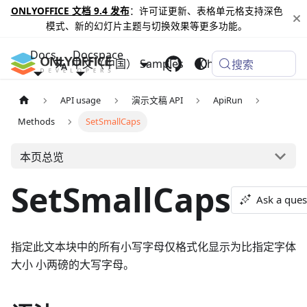
ONLYOFFICE 文档 9.4 发布
：许可证更新、表格单元格支持深色
模式、新的幻灯片主题与切换效果等更多功能。
Docs
Docspace
中文（中国）
Samples
Changelog
搜索
API usage
演示文稿 API
ApiRun
Methods
SetSmallCaps
本页总览
SetSmallCaps
Ask a ques
指定此文本块中的所有小写字母仅格式化显示为比指定字体
大小 小两磅的大写字母。