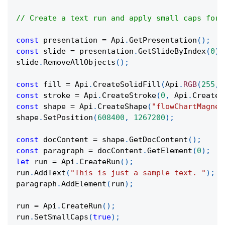
// Create a text run and apply small caps form
const
 presentation 
=
Api
.
GetPresentation
(
)
;
const
 slide 
=
 presentation
.
GetSlideByIndex
(
0
)
;
slide
.
RemoveAllObjects
(
)
;
const
 fill 
=
Api
.
CreateSolidFill
(
Api
.
RGB
(
255
,
const
 stroke 
=
Api
.
CreateStroke
(
0
,
Api
.
CreateN
const
 shape 
=
Api
.
CreateShape
(
"flowChartMagnet
shape
.
SetPosition
(
608400
,
1267200
)
;
const
 docContent 
=
 shape
.
GetDocContent
(
)
;
const
 paragraph 
=
 docContent
.
GetElement
(
0
)
;
let
 run 
=
Api
.
CreateRun
(
)
;
run
.
AddText
(
"This is just a sample text. "
)
;
paragraph
.
AddElement
(
run
)
;
run 
=
Api
.
CreateRun
(
)
;
run
.
SetSmallCaps
(
true
)
;