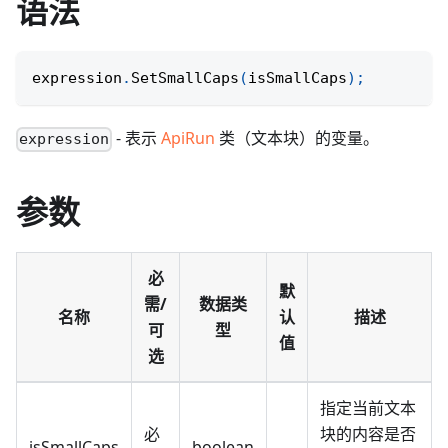
语法
expression
.
SetSmallCaps
(
isSmallCaps
)
;
- 表示
ApiRun
类（文本块）的变量。
expression
参数
必
默
需/
数据类
名称
认
描述
可
型
值
选
指定当前文本
必
块的内容是否
isSmallCaps
boolean