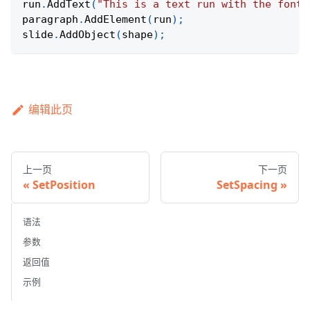
run
.
AddText
(
"This is a text run with the font 
paragraph
.
AddElement
(
run
)
;
slide
.
AddObject
(
shape
)
;
编辑此页
上一页
下一页
SetPosition
SetSpacing
语法
参数
返回值
示例