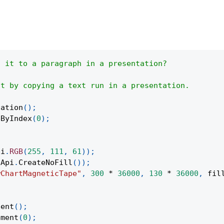
d it to a paragraph in a presentation?
nt by copying a text run in a presentation.
tation
(
)
;
eByIndex
(
0
)
;
pi
.
RGB
(
255
,
111
,
61
)
)
;
Api
.
CreateNoFill
(
)
)
;
wChartMagneticTape"
,
300
*
36000
,
130
*
36000
,
 fil
;
tent
(
)
;
ement
(
0
)
;