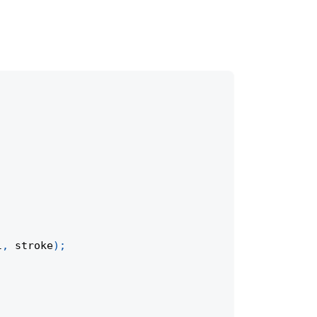
l
,
 stroke
)
;