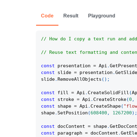
Code
Result
Playground
// How do I copy a text run and ad
// Reuse text formatting and conte
const
 presentation 
=
Api
.
GetPresen
const
 slide 
=
 presentation
.
GetSlid
slide
.
RemoveAllObjects
(
)
;
const
 fill 
=
Api
.
CreateSolidFill
(
A
const
 stroke 
=
Api
.
CreateStroke
(
0
,
const
 shape 
=
Api
.
CreateShape
(
"flo
shape
.
SetPosition
(
608400
,
1267200
)
const
 docContent 
=
 shape
.
GetDocCon
const
 paragraph 
=
 docContent
.
GetEl