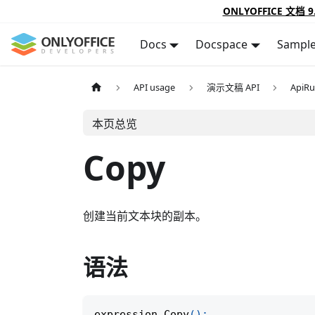
ONLYOFFICE 文档 9
Docs
Docspace
Sampl
API usage
演示文稿 API
ApiR
本页总览
Copy
创建当前文本块的副本。
语法
expression
.
Copy
(
)
;