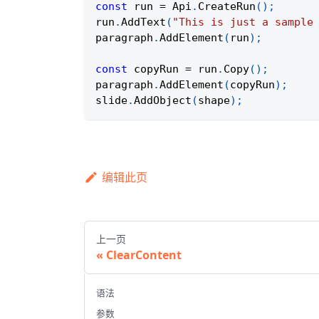
const
 run 
=
Api
.
CreateRun
(
)
;
run
.
AddText
(
"This is just a sample
paragraph
.
AddElement
(
run
)
;
const
 copyRun 
=
 run
.
Copy
(
)
;
paragraph
.
AddElement
(
copyRun
)
;
slide
.
AddObject
(
shape
)
;
编辑此页
上一页
ClearContent
语法
参数