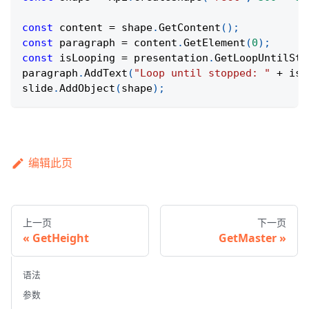
const
 content 
=
 shape
.
GetContent
(
)
;
const
 paragraph 
=
 content
.
GetElement
(
0
)
;
const
 isLooping 
=
 presentation
.
GetLoopUntilSto
paragraph
.
AddText
(
"Loop until stopped: "
+
 isL
slide
.
AddObject
(
shape
)
;
编辑此页
上一页
下一页
GetHeight
GetMaster
语法
参数