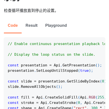
检查循环播放直到停止的设置。
Code
Result
Playground
// Enable continuous presentation playback loo
// Display the loop status on the slide.
const
 presentation 
=
Api
.
GetPresentation
(
)
;
presentation
.
SetLoopUntilStopped
(
true
)
;
const
 slide 
=
 presentation
.
GetSlideByIndex
(
0
)
;
slide
.
RemoveAllObjects
(
)
;
const
 fill 
=
Api
.
CreateSolidFill
(
Api
.
RGB
(
255
,
const
 stroke 
=
Api
.
CreateStroke
(
0
,
Api
.
CreateN
const
 shape 
=
Api
.
CreateShape
(
"rect"
,
300
*
36