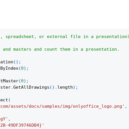
o, spreadsheet, or external file in a presentation
s and masters and count them in a presentation.
tation
(
)
;
eByIndex
(
0
)
;
etMaster
(
0
)
;
aster
.
GetAllDrawings
(
)
.
length
)
;
ject
(
.com/assets/docs/samples/img/onlyoffice_logo.png'
,
pgY'
,
22B-49DF39746DB4}'