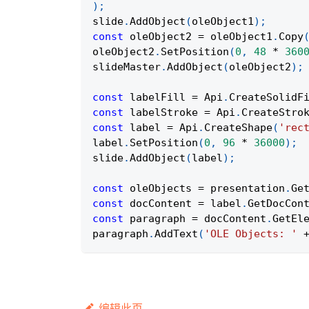
)
;
slide
.
AddObject
(
oleObject1
)
;
const
 oleObject2 
=
 oleObject1
.
Copy
oleObject2
.
SetPosition
(
0
,
48
*
360
slideMaster
.
AddObject
(
oleObject2
)
;
const
 labelFill 
=
Api
.
CreateSolidF
const
 labelStroke 
=
Api
.
CreateStro
const
 label 
=
Api
.
CreateShape
(
'rec
label
.
SetPosition
(
0
,
96
*
36000
)
;
slide
.
AddObject
(
label
)
;
const
 oleObjects 
=
 presentation
.
Ge
const
 docContent 
=
 label
.
GetDocCon
const
 paragraph 
=
 docContent
.
GetEl
paragraph
.
AddText
(
'OLE Objects: '
编辑此页