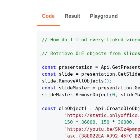
Code
Result
Playground
// How do I find every linked vide
// Retrieve OLE objects from slide
const
 presentation 
=
Api
.
GetPresen
const
 slide 
=
 presentation
.
GetSlid
slide
.
RemoveAllObjects
(
)
;
const
 slideMaster 
=
 presentation
.
G
slideMaster
.
RemoveObject
(
0
,
 slideM
const
 oleObject1 
=
Api
.
CreateOleOb
'https://static.onlyoffice
150
*
36000
,
150
*
36000
,
'https://youtu.be/SKGz4pmn
'asc.{38E022EA-AD92-45FC-B