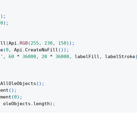
(
)
;
00
)
;
ill
(
Api
.
RGB
(
255
,
230
,
150
)
)
;
ke
(
0
,
Api
.
CreateNoFill
(
)
)
;
t'
,
60
*
36000
,
20
*
36000
,
 labelFill
,
 labelStroke
tAllOleObjects
(
)
;
tent
(
)
;
ement
(
0
)
;
+
 oleObjects
.
length
)
;