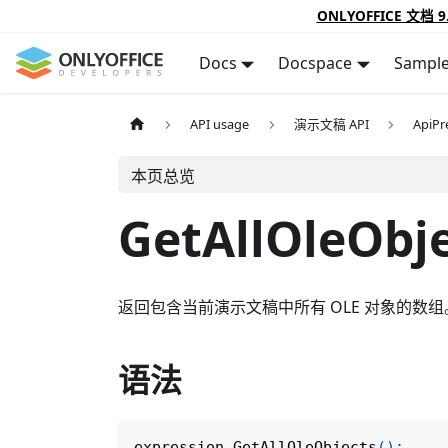
ONLYOFFICE 文档 9
Docs
Docspace
Sampl
API usage
演示文稿 API
ApiPr
本页总览
GetAllOleObj
返回包含当前演示文稿中所有 OLE 对象的数组
语法
expression
.
GetAllOleObjects
(
)
;