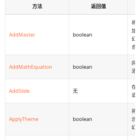
方法
返回值
将
加
AddMaster
boolean
幻
合
向
AddMathEquation
boolean
添
在
AddSlide
无
追
将
ApplyTheme
boolean
示
幻