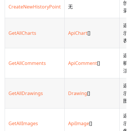
创
CreateNewHistoryPoint
无
录
返
GetAllCharts
ApiChart
[]
示
表
返
GetAllComments
ApiComment
[]
稿
注
返
GetAllDrawings
Drawing
[]
示
图
返
GetAllImages
ApiImage
[]
示