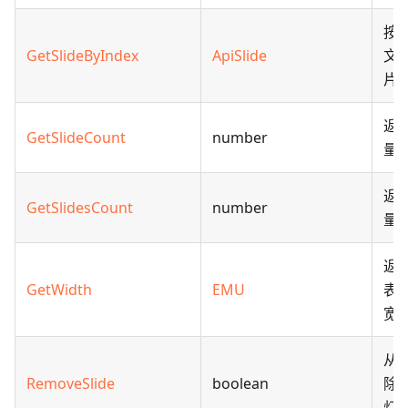
按
GetSlideByIndex
ApiSlide
文
片
返
GetSlideCount
number
量
返
GetSlidesCount
number
量
返
GetWidth
EMU
表
宽
从
RemoveSlide
boolean
除
灯