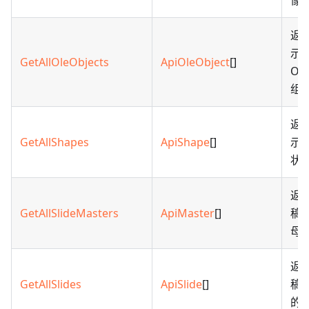
像
返
示
GetAllOleObjects
ApiOleObject
[]
OL
组
返
GetAllShapes
ApiShape
[]
示
状
返
GetAllSlideMasters
ApiMaster
[]
稿
母
返
GetAllSlides
ApiSlide
[]
稿
的