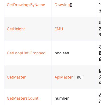
GetDrawingsByName
Drawing
[]
的
图
返
GetHeight
EMU
表
高
返
GetLoopUntilStopped
boolean
否
直
按
GetMaster
ApiMaster
| null
文
母
返
GetMastersCount
number
的