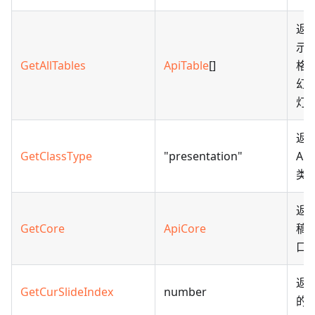
返
示
GetAllTables
ApiTable
[]
格
幻
灯
返
GetClassType
"presentation"
Api
类
返
GetCore
ApiCore
稿
口
返
GetCurSlideIndex
number
的