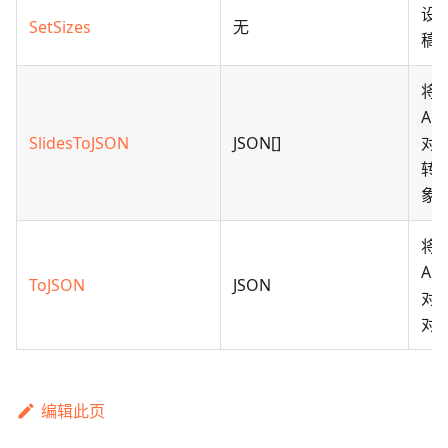
设
SetSizes
无
稿
将
Api
SlidesToJSON
JSON[]
对
转换
象
将
Api
ToJSON
JSON
对象
对
编辑此页