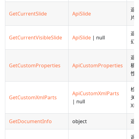
返
GetCurrentSlide
ApiSlide
片
返
GetCurrentVisibleSlide
ApiSlide
| null
幻
返
GetCustomProperties
ApiCustomProperties
稿
性
检
ApiCustomXmlParts
GetCustomXmlParts
关
| null
XM
GetDocumentInfo
object
返
返