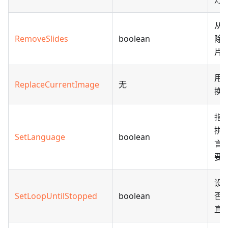
从
RemoveSlides
boolean
除
片
用
ReplaceCurrentImage
无
换
指
拼
SetLanguage
boolean
言
要
设
SetLoopUntilStopped
boolean
否
直