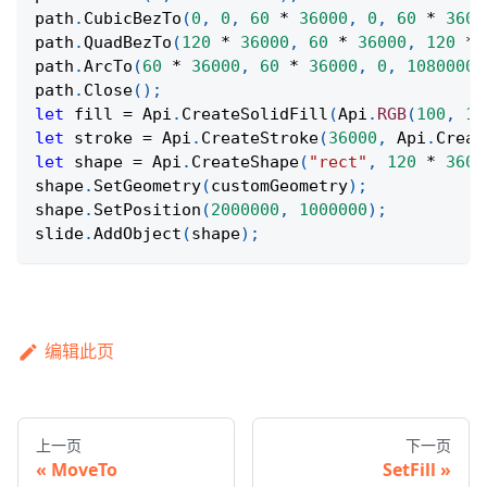
path
.
CubicBezTo
(
0
,
0
,
60
*
36000
,
0
,
60
*
3600
path
.
QuadBezTo
(
120
*
36000
,
60
*
36000
,
120
*
path
.
ArcTo
(
60
*
36000
,
60
*
36000
,
0
,
10800000
path
.
Close
(
)
;
let
 fill 
=
Api
.
CreateSolidFill
(
Api
.
RGB
(
100
,
15
let
 stroke 
=
Api
.
CreateStroke
(
36000
,
Api
.
Creat
let
 shape 
=
Api
.
CreateShape
(
"rect"
,
120
*
3600
shape
.
SetGeometry
(
customGeometry
)
;
shape
.
SetPosition
(
2000000
,
1000000
)
;
slide
.
AddObject
(
shape
)
;
编辑此页
上一页
下一页
MoveTo
SetFill