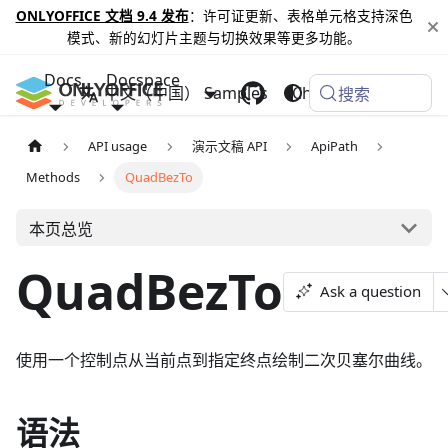
ONLYOFFICE 文档 9.4 发布
：许可证更新、表格单元格支持深色
模式、新的幻灯片主题与切换效果等更多功能。
Docs
Docspace
中文（中国）
Samples
Changelog
搜索
API usage
演示文稿 API
ApiPath
Methods
QuadBezTo
本页总览
QuadBezTo
Ask a question
使用一个控制点从当前点到指定终点绘制二次贝塞尔曲线。
语法