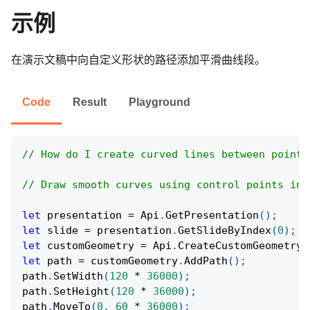
示例
在演示文稿中向自定义形状的路径添加平滑曲线段。
Code
Result
Playground
// How do I create curved lines between points
// Draw smooth curves using control points in 
let
 presentation 
=
Api
.
GetPresentation
(
)
;
let
 slide 
=
 presentation
.
GetSlideByIndex
(
0
)
;
let
 customGeometry 
=
Api
.
CreateCustomGeometry
(
let
 path 
=
 customGeometry
.
AddPath
(
)
;
path
.
SetWidth
(
120
*
36000
)
;
path
.
SetHeight
(
120
*
36000
)
;
path
.
MoveTo
(
0
,
60
*
36000
)
;