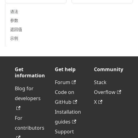
语法
参数
返回值
示例
Get
Get help
Community
information
Forum
Stack
Blog for
Code on
Overflow
developers
GitHub
X
Installation
For
guides
contributors
Support