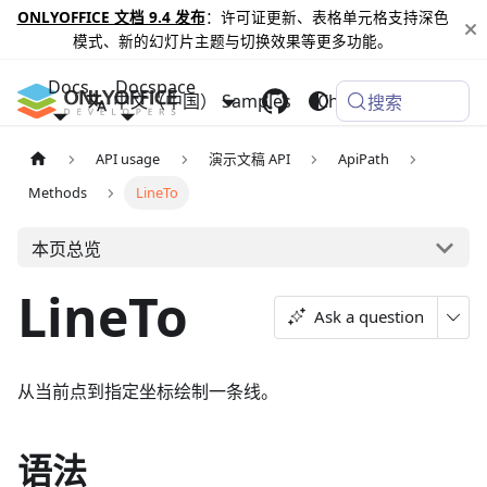
ONLYOFFICE 文档 9.4 发布
：许可证更新、表格单元格支持深色
模式、新的幻灯片主题与切换效果等更多功能。
Docs
Docspace
中文（中国）
Samples
Changelog
搜索
API usage
演示文稿 API
ApiPath
Methods
LineTo
本页总览
LineTo
Ask a question
从当前点到指定坐标绘制一条线。
语法