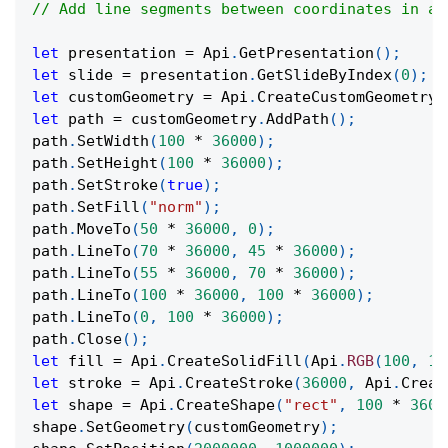
// Add line segments between coordinates in a 
let
 presentation 
=
Api
.
GetPresentation
(
)
;
let
 slide 
=
 presentation
.
GetSlideByIndex
(
0
)
;
let
 customGeometry 
=
Api
.
CreateCustomGeometry
(
let
 path 
=
 customGeometry
.
AddPath
(
)
;
path
.
SetWidth
(
100
*
36000
)
;
path
.
SetHeight
(
100
*
36000
)
;
path
.
SetStroke
(
true
)
;
path
.
SetFill
(
"norm"
)
;
path
.
MoveTo
(
50
*
36000
,
0
)
;
path
.
LineTo
(
70
*
36000
,
45
*
36000
)
;
path
.
LineTo
(
55
*
36000
,
70
*
36000
)
;
path
.
LineTo
(
100
*
36000
,
100
*
36000
)
;
path
.
LineTo
(
0
,
100
*
36000
)
;
path
.
Close
(
)
;
let
 fill 
=
Api
.
CreateSolidFill
(
Api
.
RGB
(
100
,
15
let
 stroke 
=
Api
.
CreateStroke
(
36000
,
Api
.
Creat
let
 shape 
=
Api
.
CreateShape
(
"rect"
,
100
*
3600
shape
.
SetGeometry
(
customGeometry
)
;