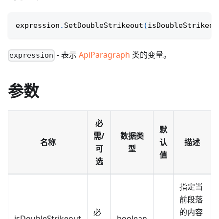
expression
.
SetDoubleStrikeout
(
isDoubleStrikeou
- 表示
ApiParagraph
类的变量。
expression
参数
必
默
需/
数据类
名称
认
描述
可
型
值
选
指定当
前段落
必
的内容
isDoubleStrikeout
boolean