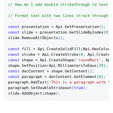
// How do I add double strikethrough to text i
// Format text with two lines struck through i
const
 presentation 
=
Api
.
GetPresentation
(
)
;
const
 slide 
=
 presentation
.
GetSlideByIndex
(
0
)
;
slide
.
RemoveAllObjects
(
)
;
const
 fill 
=
Api
.
CreateSolidFill
(
Api
.
HexColor
(
const
 stroke 
=
Api
.
CreateStroke
(
0
,
Api
.
CreateN
const
 shape 
=
Api
.
CreateShape
(
'roundRect'
,
Api
shape
.
SetPosition
(
Api
.
MillimetersToEmus
(
20
)
,
A
const
 docContent 
=
 shape
.
GetContent
(
)
;
const
 paragraph 
=
 docContent
.
GetElement
(
0
)
;
paragraph
.
AddText
(
'This is a paragraph with th
paragraph
.
SetDoubleStrikeout
(
true
)
;
slide
.
AddObject
(
shape
)
;