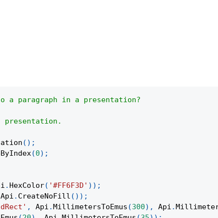
to a paragraph in a presentation?
a presentation.
tation
(
)
;
eByIndex
(
0
)
;
pi
.
HexColor
(
'#FF6F3D'
)
)
;
Api
.
CreateNoFill
(
)
)
;
ndRect'
,
Api
.
MillimetersToEmus
(
300
)
,
Api
.
Millimete
oEmus
(
20
)
,
Api
.
MillimetersToEmus
(
35
)
)
;