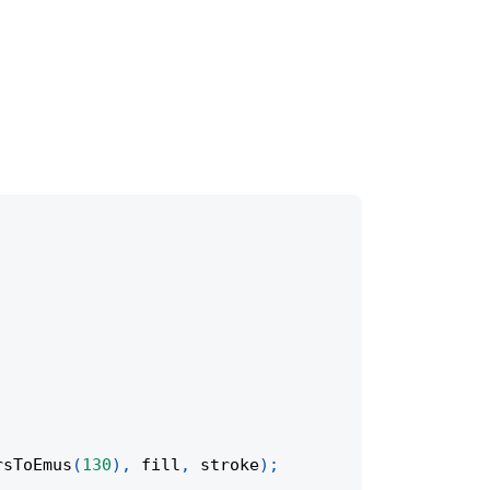
rsToEmus
(
130
)
,
 fill
,
 stroke
)
;