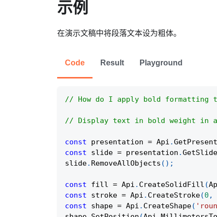
示例
在演示文稿中将段落文本设为粗体。
Code
Result
Playground
// How do I apply bold formatting 
// Display text in bold weight in 
const
 presentation 
=
Api
.
GetPresen
const
 slide 
=
 presentation
.
GetSlid
slide
.
RemoveAllObjects
(
)
;
const
 fill 
=
Api
.
CreateSolidFill
(
A
const
 stroke 
=
Api
.
CreateStroke
(
0
,
const
 shape 
=
Api
.
CreateShape
(
'rou
shape
.
SetPosition
(
Api
.
MillimetersT