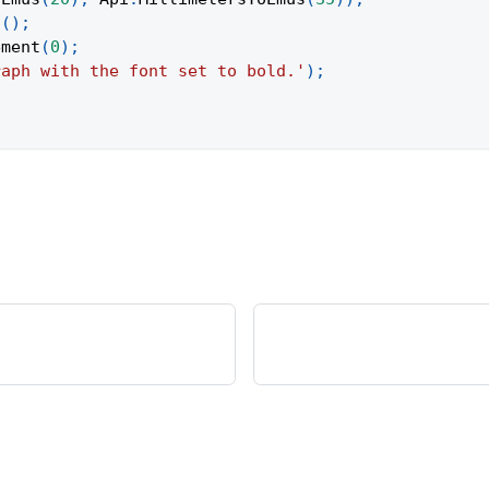
t
(
)
;
ement
(
0
)
;
raph with the font set to bold.'
)
;