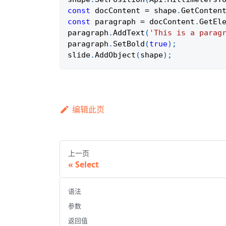
const
 docContent 
=
 shape
.
GetConten
const
 paragraph 
=
 docContent
.
GetEl
paragraph
.
AddText
(
'This is a parag
paragraph
.
SetBold
(
true
)
;
slide
.
AddObject
(
shape
)
;
编辑此页
上一页
Select
语法
参数
返回值