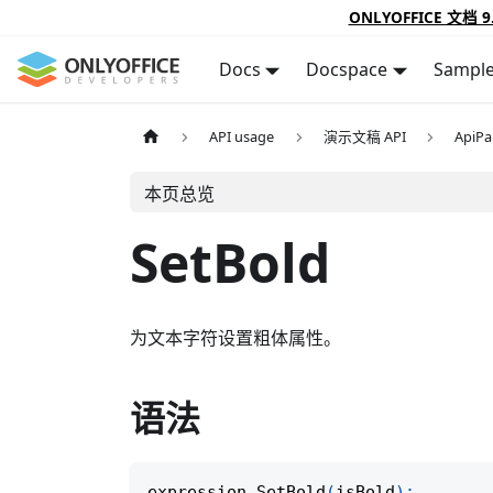
ONLYOFFICE 文档 9
Docs
Docspace
Sampl
API usage
演示文稿 API
ApiPa
本页总览
SetBold
为文本字符设置粗体属性。
语法
expression
.
SetBold
(
isBold
)
;