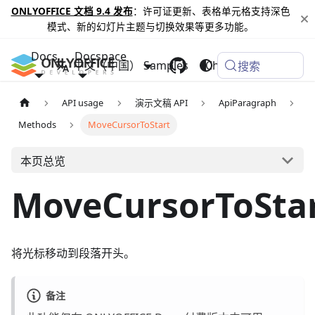
ONLYOFFICE 文档 9.4 发布
：许可证更新、表格单元格支持深色
模式、新的幻灯片主题与切换效果等更多功能。
Docs
Docspace
中文（中国）
Samples
Changelog
搜索
API usage
演示文稿 API
ApiParagraph
Methods
MoveCursorToStart
本页总览
MoveCursorToSta
将光标移动到段落开头。
备注