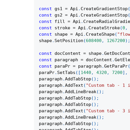
const
 gs1 
=
Api
.
CreateGradientStop
const
 gs2 
=
Api
.
CreateGradientStop
const
 fill 
=
Api
.
CreateRadialGradi
const
 stroke 
=
Api
.
CreateStroke
(
0
,
const
 shape 
=
Api
.
CreateShape
(
"flo
shape
.
SetPosition
(
608400
,
1267200
)
const
 docContent 
=
 shape
.
GetDocCon
const
 paragraph 
=
 docContent
.
GetEl
const
 paraPr 
=
 paragraph
.
GetParaPr
paraPr
.
SetTabs
(
[
1440
,
4320
,
7200
]
,
paragraph
.
AddTabStop
(
)
;
paragraph
.
AddText
(
"Custom tab - 1 
paragraph
.
AddLineBreak
(
)
;
paragraph
.
AddTabStop
(
)
;
paragraph
.
AddTabStop
(
)
;
paragraph
.
AddText
(
"Custom tab - 3 
paragraph
.
AddLineBreak
(
)
;
paragraph
.
AddTabStop
(
)
;