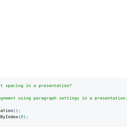
。
xt spacing in a presentation?
ignment using paragraph settings in a presentation
tation
(
)
;
eByIndex
(
0
)
;