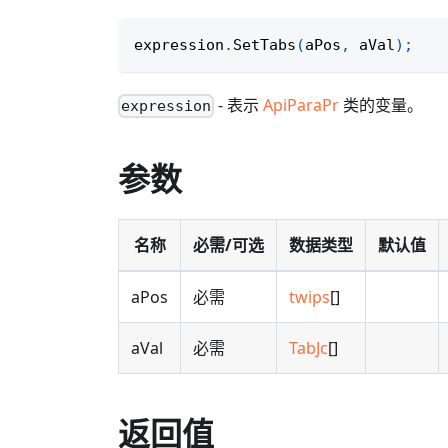
expression
.
SetTabs
(
aPos
,
 aVal
)
;
- 表示
ApiParaPr
类的变量。
expression
参数
名称
必需/可选
数据类型
默认值
aPos
必需
twips
[]
aVal
必需
TabJc
[]
返回值