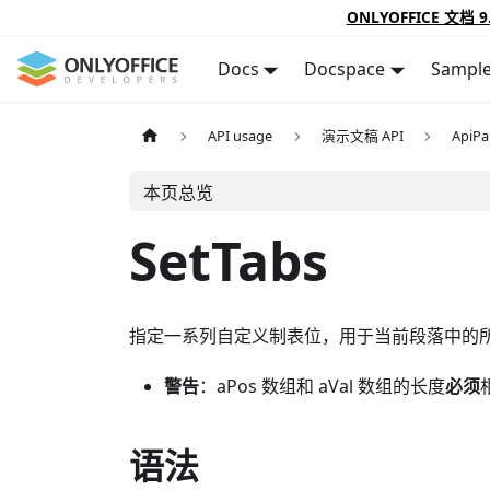
ONLYOFFICE 文档 9
Docs
Docspace
Sampl
API usage
演示文稿 API
ApiPa
本页总览
SetTabs
指定一系列自定义制表位，用于当前段落中的
警告
：aPos 数组和 aVal 数组的长度
必须
语法