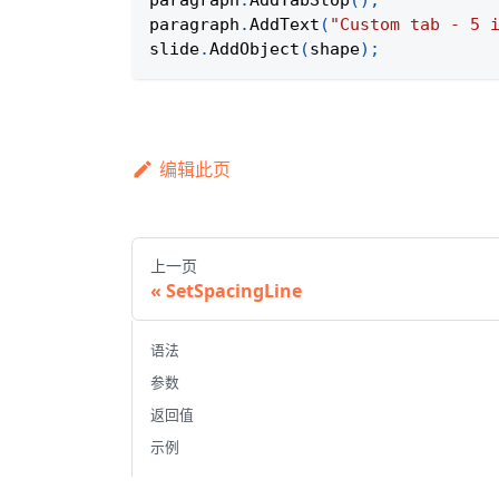
paragraph
.
AddTabStop
(
)
;
paragraph
.
AddText
(
"Custom tab - 5 
slide
.
AddObject
(
shape
)
;
编辑此页
上一页
SetSpacingLine
语法
参数
返回值
示例