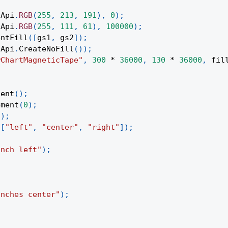
(
Api
.
RGB
(
255
,
213
,
191
)
,
0
)
;
(
Api
.
RGB
(
255
,
111
,
61
)
,
100000
)
;
entFill
(
[
gs1
,
 gs2
]
)
;
Api
.
CreateNoFill
(
)
)
;
wChartMagneticTape"
,
300
*
36000
,
130
*
36000
,
 fil
;
tent
(
)
;
ement
(
0
)
;
(
)
;
[
"left"
,
"center"
,
"right"
]
)
;
inch left"
)
;
inches center"
)
;