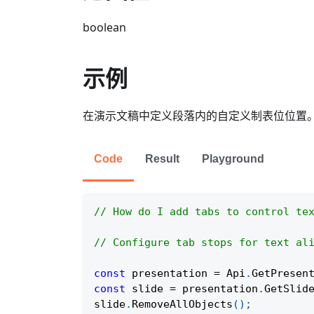
boolean
示例
在演示文稿中定义段落内的自定义制表位位置
Code
Result
Playground
// How do I add tabs to control te
// Configure tab stops for text al
const
 presentation 
=
Api
.
GetPresen
const
 slide 
=
 presentation
.
GetSlid
slide
.
RemoveAllObjects
(
)
;