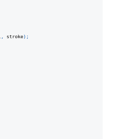
l
,
 stroke
)
;