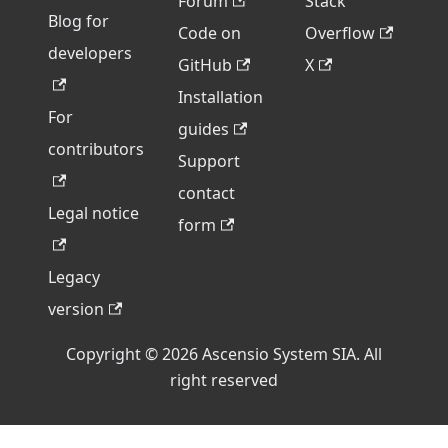
Forum
Stack
Blog for
Code on
Overflow
developers
GitHub
X
Installation
For
guides
contributors
Support
contact
Legal notice
form
Legacy
version
Copyright © 2026 Ascensio System SIA. All
right reserved