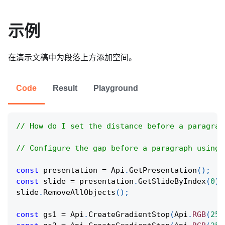
示例
在演示文稿中为段落上方添加空间。
Code
Result
Playground
// How do I set the distance before a paragrap
// Configure the gap before a paragraph using 
const
 presentation 
=
Api
.
GetPresentation
(
)
;
const
 slide 
=
 presentation
.
GetSlideByIndex
(
0
)
;
slide
.
RemoveAllObjects
(
)
;
const
 gs1 
=
Api
.
CreateGradientStop
(
Api
.
RGB
(
255