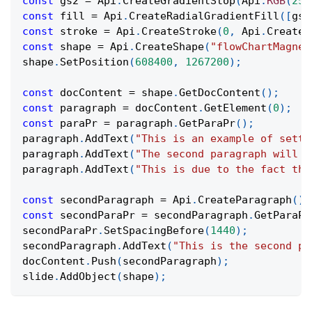
const
 gs2 
=
Api
.
CreateGradientStop
(
Api
.
RGB
(
255
const
 fill 
=
Api
.
CreateRadialGradientFill
(
[
gs1
const
 stroke 
=
Api
.
CreateStroke
(
0
,
Api
.
CreateN
const
 shape 
=
Api
.
CreateShape
(
"flowChartMagnet
shape
.
SetPosition
(
608400
,
1267200
)
;
const
 docContent 
=
 shape
.
GetDocContent
(
)
;
const
 paragraph 
=
 docContent
.
GetElement
(
0
)
;
const
 paraPr 
=
 paragraph
.
GetParaPr
(
)
;
paragraph
.
AddText
(
"This is an example of setti
paragraph
.
AddText
(
"The second paragraph will h
paragraph
.
AddText
(
"This is due to the fact tha
const
 secondParagraph 
=
Api
.
CreateParagraph
(
)
;
const
 secondParaPr 
=
 secondParagraph
.
GetParaPr
secondParaPr
.
SetSpacingBefore
(
1440
)
;
secondParagraph
.
AddText
(
"This is the second pa
docContent
.
Push
(
secondParagraph
)
;
slide
.
AddObject
(
shape
)
;