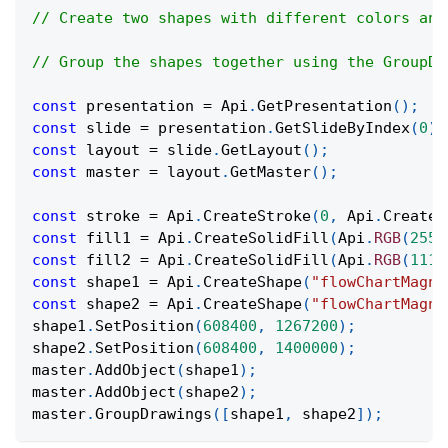
// Create two shapes with different colors and
// Group the shapes together using the GroupDr
const
 presentation 
=
Api
.
GetPresentation
(
)
;
const
 slide 
=
 presentation
.
GetSlideByIndex
(
0
)
;
const
 layout 
=
 slide
.
GetLayout
(
)
;
const
 master 
=
 layout
.
GetMaster
(
)
;
const
 stroke 
=
Api
.
CreateStroke
(
0
,
Api
.
CreateN
const
 fill1 
=
Api
.
CreateSolidFill
(
Api
.
RGB
(
255
,
const
 fill2 
=
Api
.
CreateSolidFill
(
Api
.
RGB
(
111
,
const
 shape1 
=
Api
.
CreateShape
(
"flowChartMagne
const
 shape2 
=
Api
.
CreateShape
(
"flowChartMagne
shape1
.
SetPosition
(
608400
,
1267200
)
;
shape2
.
SetPosition
(
608400
,
1400000
)
;
master
.
AddObject
(
shape1
)
;
master
.
AddObject
(
shape2
)
;
master
.
GroupDrawings
(
[
shape1
,
 shape2
]
)
;