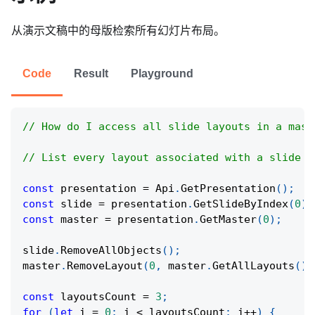
从演示文稿中的母版检索所有幻灯片布局。
Code
Result
Playground
// How do I access all slide layouts in a mast
// List every layout associated with a slide m
const
 presentation 
=
Api
.
GetPresentation
(
)
;
const
 slide 
=
 presentation
.
GetSlideByIndex
(
0
)
;
const
 master 
=
 presentation
.
GetMaster
(
0
)
;
slide
.
RemoveAllObjects
(
)
;
master
.
RemoveLayout
(
0
,
 master
.
GetAllLayouts
(
)
.
const
 layoutsCount 
=
3
;
for
(
let
 i 
=
0
;
 i 
<
 layoutsCount
;
 i
++
)
{