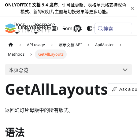
ONLYOFFICE 文档 9.4 发布
：许可证更新、表格单元格支持深色
模式、新的幻灯片主题与切换效果等更多功能。
Docs
Docspace
中文（中国）
Samples
Changelog
搜索
API usage
演示文稿 API
ApiMaster
Methods
GetAllLayouts
本页总览
GetAllLayouts
Ask a qu
返回幻灯片母版中的所有版式。
语法