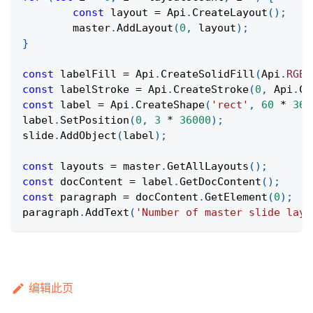
const
 layout 
=
Api
.
CreateLayout
(
)
;
	master
.
AddLayout
(
0
,
 layout
)
;
}
const
 labelFill 
=
Api
.
CreateSolidFill
(
Api
.
RGB
(
const
 labelStroke 
=
Api
.
CreateStroke
(
0
,
Api
.
Cr
const
 label 
=
Api
.
CreateShape
(
'rect'
,
60
*
360
label
.
SetPosition
(
0
,
3
*
36000
)
;
slide
.
AddObject
(
label
)
;
const
 layouts 
=
 master
.
GetAllLayouts
(
)
;
const
 docContent 
=
 label
.
GetDocContent
(
)
;
const
 paragraph 
=
 docContent
.
GetElement
(
0
)
;
paragraph
.
AddText
(
'Number of master slide layo
编辑此页