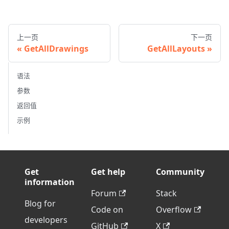
上一页
下一页
GetAllDrawings
GetAllLayouts
语法
参数
返回值
示例
Get
Get help
Community
information
Forum
Stack
Blog for
Code on
Overflow
developers
GitHub
X