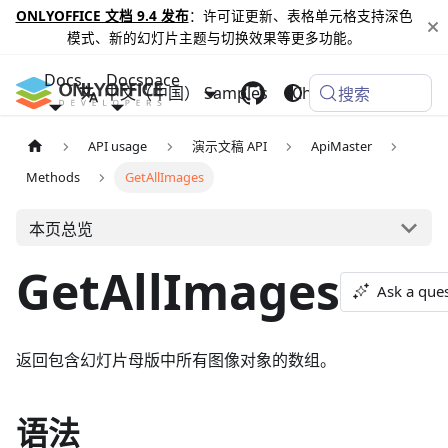
ONLYOFFICE 文档 9.4 发布
：许可证更新、表格单元格支持深色
模式、新的幻灯片主题与切换效果等更多功能。
Docs
Docspace
中文（中国）
Samples
Changelog
搜索
API usage
演示文稿 API
ApiMaster
Methods
GetAllImages
本页总览
GetAllImages
Ask a que
返回包含幻灯片母版中所有图像对象的数组。
语法