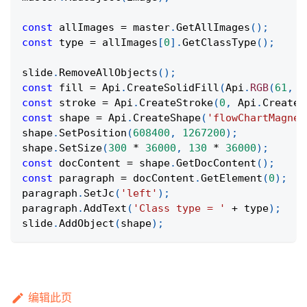
const
 allImages 
=
 master
.
GetAllImages
(
)
;
const
 type 
=
 allImages
[
0
]
.
GetClassType
(
)
;
slide
.
RemoveAllObjects
(
)
;
const
 fill 
=
Api
.
CreateSolidFill
(
Api
.
RGB
(
61
,
7
const
 stroke 
=
Api
.
CreateStroke
(
0
,
Api
.
CreateN
const
 shape 
=
Api
.
CreateShape
(
'flowChartMagnet
shape
.
SetPosition
(
608400
,
1267200
)
;
shape
.
SetSize
(
300
*
36000
,
130
*
36000
)
;
const
 docContent 
=
 shape
.
GetDocContent
(
)
;
const
 paragraph 
=
 docContent
.
GetElement
(
0
)
;
paragraph
.
SetJc
(
'left'
)
;
paragraph
.
AddText
(
'Class type = '
+
 type
)
;
slide
.
AddObject
(
shape
)
;
编辑此页