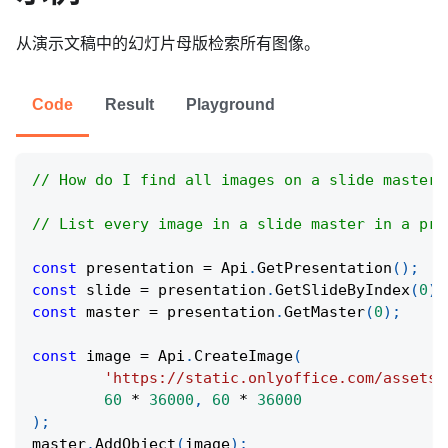
从演示文稿中的幻灯片母版检索所有图像。
Code
Result
Playground
// How do I find all images on a slide master 
// List every image in a slide master in a pre
const
 presentation 
=
Api
.
GetPresentation
(
)
;
const
 slide 
=
 presentation
.
GetSlideByIndex
(
0
)
;
const
 master 
=
 presentation
.
GetMaster
(
0
)
;
const
 image 
=
Api
.
CreateImage
(
'https://static.onlyoffice.com/assets/
60
*
36000
,
60
*
36000
)
;
master
.
AddObject
(
image
)
;