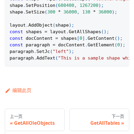
shape
.
SetPosition
(
608400
,
1267200
)
;
shape
.
SetSize
(
300
*
36000
,
130
*
36000
)
;
layout
.
AddObject
(
shape
)
;
const
 shapes 
=
 layout
.
GetAllShapes
(
)
;
const
 docContent 
=
 shapes
[
0
]
.
GetContent
(
)
;
const
 paragraph 
=
 docContent
.
GetElement
(
0
)
;
paragraph
.
SetJc
(
"left"
)
;
paragraph
.
AddText
(
"This is a sample shape whic
编辑此页
上一页
下一页
GetAllOleObjects
GetAllTables