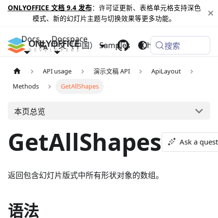
ONLYOFFICE 文档 9.4 发布
：许可证更新、表格单元格支持深色
模式、新的幻灯片主题与切换效果等更多功能。
Docs
Docspace
中文（中国）
Samples
Changelog
搜索
API usage
演示文稿 API
ApiLayout
Methods
GetAllShapes
本页总览
GetAllShapes
Ask a ques
返回包含幻灯片版式中所有形状对象的数组。
语法