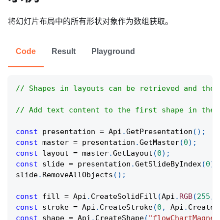
将幻灯片布局中的所有形状对象作为数组获取。
Code
Result
Playground
// Shapes in layouts can be retrieved and thei
// Add text content to the first shape in the 
const
 presentation 
=
Api
.
GetPresentation
(
)
;
const
 master 
=
 presentation
.
GetMaster
(
0
)
;
const
 layout 
=
 master
.
GetLayout
(
0
)
;
const
 slide 
=
 presentation
.
GetSlideByIndex
(
0
)
;
slide
.
RemoveAllObjects
(
)
;
const
 fill 
=
Api
.
CreateSolidFill
(
Api
.
RGB
(
255
,
const
 stroke 
=
Api
.
CreateStroke
(
0
,
Api
.
CreateN
const
 shape 
=
Api
.
CreateShape
(
"flowChartMagnet