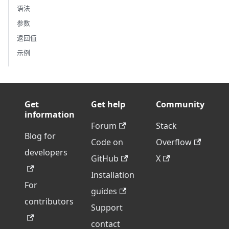
语法
参数
返回值
示例
Get
Get help
Community
information
Forum
Stack
Blog for
Code on
Overflow
developers
GitHub
X
Installation
For
guides
contributors
Support
contact