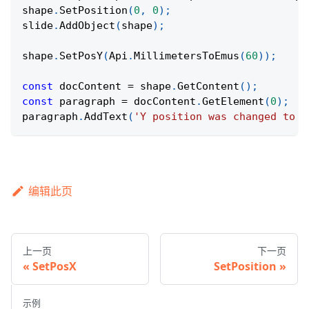
shape
.
SetPosition
(
0
,
0
)
;
slide
.
AddObject
(
shape
)
;
shape
.
SetPosY
(
Api
.
MillimetersToEmus
(
60
)
)
;
const
 docContent 
=
 shape
.
GetContent
(
)
;
const
 paragraph 
=
 docContent
.
GetElement
(
0
)
;
paragraph
.
AddText
(
'Y position was changed to 6
编辑此页
上一页
下一页
SetPosX
SetPosition
示例