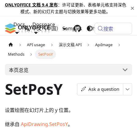
ONLYOFFICE 文档 9.4 发布
：许可证更新、表格单元格支持深色
模式、新的幻灯片主题与切换效果等更多功能。
Docs
Docspace
中文（中国）
Samples
Changelog
搜索
API usage
演示文稿 API
ApiImage
Methods
SetPosY
本页总览
SetPosY
Ask a question
设置绘图在幻灯片上的 y 位置。
继承自
ApiDrawing.SetPosY
。