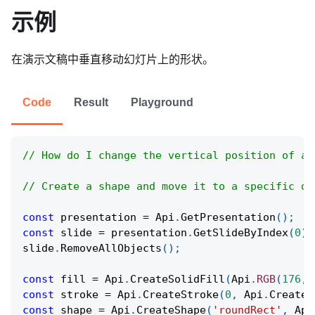
示例
在演示文稿中垂直移动幻灯片上的形状。
Code
Result
Playground
// How do I change the vertical position of a 
// Create a shape and move it to a specific di
const
 presentation 
=
Api
.
GetPresentation
(
)
;
const
 slide 
=
 presentation
.
GetSlideByIndex
(
0
)
;
slide
.
RemoveAllObjects
(
)
;
const
 fill 
=
Api
.
CreateSolidFill
(
Api
.
RGB
(
176
,
const
 stroke 
=
Api
.
CreateStroke
(
0
,
Api
.
CreateN
const
 shape 
=
Api
.
CreateShape
(
'roundRect'
,
Api