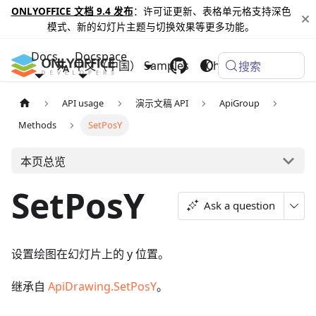
ONLYOFFICE 文档 9.4 发布
：许可证更新、表格单元格支持深色
模式、新的幻灯片主题与切换效果等更多功能。
Docs
Docspace
中文（中国）
Samples
Changelog
搜索
API usage
演示文稿 API
ApiGroup
Methods
SetPosY
本页总览
SetPosY
Ask a question
设置绘图在幻灯片上的 y 位置。
继承自
ApiDrawing.SetPosY
。