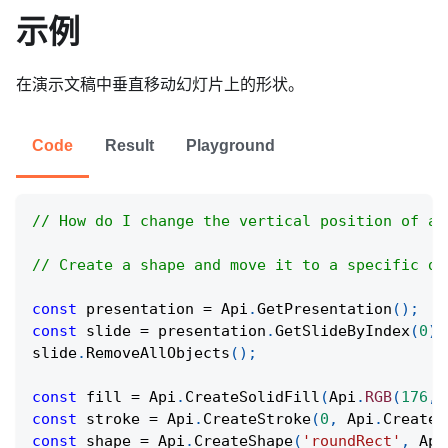
示例
在演示文稿中垂直移动幻灯片上的形状。
Code
Result
Playground
// How do I change the vertical position of a 
// Create a shape and move it to a specific di
const
 presentation 
=
Api
.
GetPresentation
(
)
;
const
 slide 
=
 presentation
.
GetSlideByIndex
(
0
)
;
slide
.
RemoveAllObjects
(
)
;
const
 fill 
=
Api
.
CreateSolidFill
(
Api
.
RGB
(
176
,
const
 stroke 
=
Api
.
CreateStroke
(
0
,
Api
.
CreateN
const
 shape 
=
Api
.
CreateShape
(
'roundRect'
,
Api