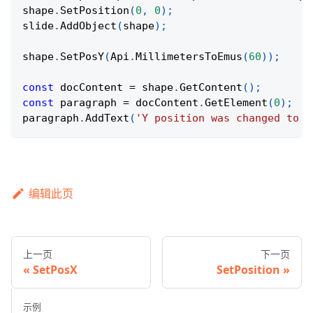
shape
.
SetPosition
(
0
,
0
)
;
slide
.
AddObject
(
shape
)
;
shape
.
SetPosY
(
Api
.
MillimetersToEmus
(
60
)
)
;
const
 docContent 
=
 shape
.
GetContent
(
)
;
const
 paragraph 
=
 docContent
.
GetElement
(
0
)
;
paragraph
.
AddText
(
'Y position was changed to 6
编辑此页
上一页
下一页
SetPosX
SetPosition
示例