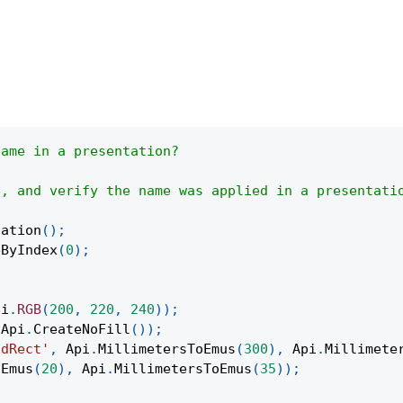
name in a presentation?
e, and verify the name was applied in a presentati
tation
(
)
;
eByIndex
(
0
)
;
pi
.
RGB
(
200
,
220
,
240
)
)
;
Api
.
CreateNoFill
(
)
)
;
ndRect'
,
Api
.
MillimetersToEmus
(
300
)
,
Api
.
Millimete
oEmus
(
20
)
,
Api
.
MillimetersToEmus
(
35
)
)
;