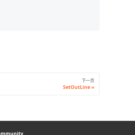
下一页
SetOutLine
ommunity