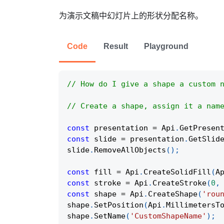
为演示文稿中幻灯片上的形状分配名称。
Code
Result
Playground
// How do I give a shape a custom 
// Create a shape, assign it a nam
const
 presentation 
=
Api
.
GetPresen
const
 slide 
=
 presentation
.
GetSlid
slide
.
RemoveAllObjects
(
)
;
const
 fill 
=
Api
.
CreateSolidFill
(
A
const
 stroke 
=
Api
.
CreateStroke
(
0
,
const
 shape 
=
Api
.
CreateShape
(
'rou
shape
.
SetPosition
(
Api
.
MillimetersT
shape
.
SetName
(
'CustomShapeName'
)
;