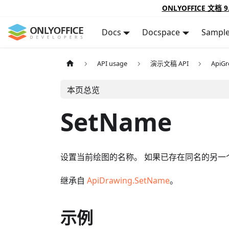
ONLYOFFICE 文档 9
Docs
Docspace
Sampl
API usage
演示文稿 API
ApiG
本页总览
SetName
设置当前绘图的名称。 如果已存在同名的另
继承自
ApiDrawing.SetName
。
示例