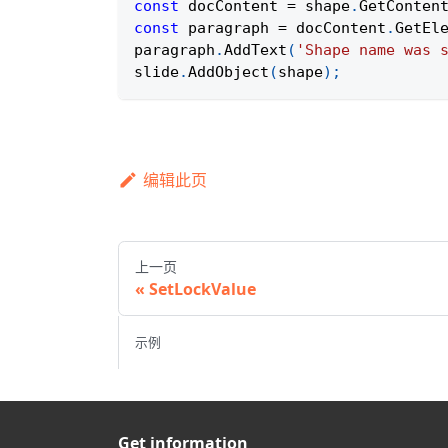
const
 docContent 
=
 shape
.
GetConten
const
 paragraph 
=
 docContent
.
GetEl
paragraph
.
AddText
(
'Shape name was 
slide
.
AddObject
(
shape
)
;
编辑此页
上一页
SetLockValue
示例
Get information