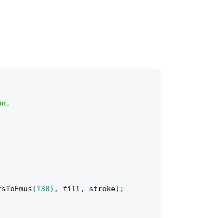
on.
rsToEmus
(
130
)
,
 fill
,
 stroke
)
;