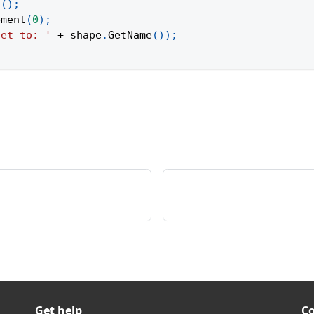
t
(
)
;
ement
(
0
)
;
set to: '
+
 shape
.
GetName
(
)
)
;
Get help
C