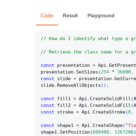
Code
Result
Playground
// How do I identify what type a g
// Retrieve the class name for a g
const
 presentation 
=
Api
.
GetPresen
presentation
.
SetSizes
(
254
*
36000
,
const
 slide 
=
 presentation
.
GetCurr
slide
.
RemoveAllObjects
(
)
;
const
 fill1 
=
Api
.
CreateSolidFill
(
const
 fill2 
=
Api
.
CreateSolidFill
(
const
 stroke 
=
Api
.
CreateStroke
(
0
,
const
 shape1 
=
Api
.
CreateShape
(
"fl
shape1
.
SetPosition
(
608400
,
1267200