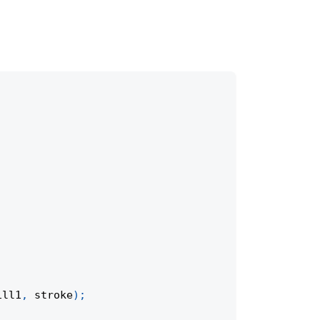
ill1
,
 stroke
)
;