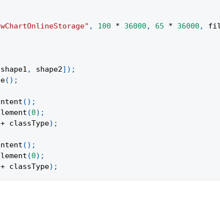
owChartOnlineStorage"
,
100
*
36000
,
65
*
36000
,
 fi
;
[
shape1
,
 shape2
]
)
;
pe
(
)
;
ontent
(
)
;
Element
(
0
)
;
+
 classType
)
;
ontent
(
)
;
Element
(
0
)
;
+
 classType
)
;