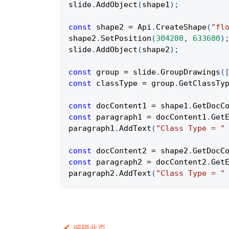
slide
.
AddObject
(
shape1
)
;
const
 shape2 
=
Api
.
CreateShape
(
"fl
shape2
.
SetPosition
(
304200
,
633600
)
slide
.
AddObject
(
shape2
)
;
const
 group 
=
 slide
.
GroupDrawings
(
const
 classType 
=
 group
.
GetClassTy
const
 docContent1 
=
 shape1
.
GetDocC
const
 paragraph1 
=
 docContent1
.
Get
paragraph1
.
AddText
(
"Class Type = "
const
 docContent2 
=
 shape2
.
GetDocC
const
 paragraph2 
=
 docContent2
.
Get
paragraph2
.
AddText
(
"Class Type = "
编辑此页