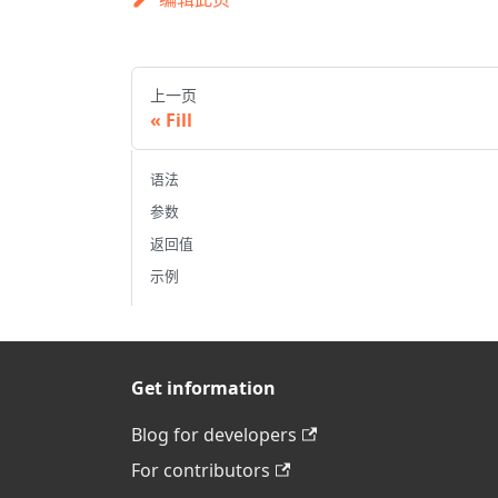
上一页
Fill
语法
参数
返回值
示例
Get information
Blog for developers
For contributors