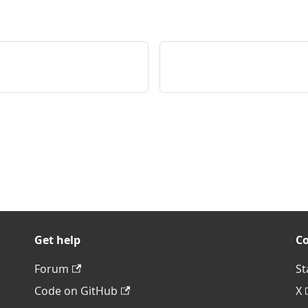
Get help
C
Forum
St
Code on GitHub
X