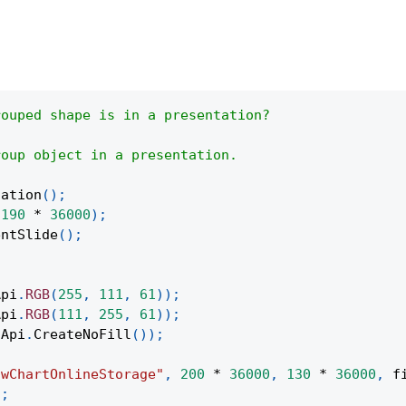
rouped shape is in a presentation?
roup object in a presentation.
tation
(
)
;
190
*
36000
)
;
entSlide
(
)
;
Api
.
RGB
(
255
,
111
,
61
)
)
;
Api
.
RGB
(
111
,
255
,
61
)
)
;
Api
.
CreateNoFill
(
)
)
;
owChartOnlineStorage"
,
200
*
36000
,
130
*
36000
,
 f
)
;