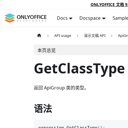
ONLYOFFICE 文档 9
Docs
Docspace
Sampl
API usage
演示文稿 API
ApiG
本页总览
GetClassType
返回 ApiGroup 类的类型。
语法
expression
.
GetClassType
(
)
;