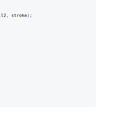
ll2
,
 stroke
)
;