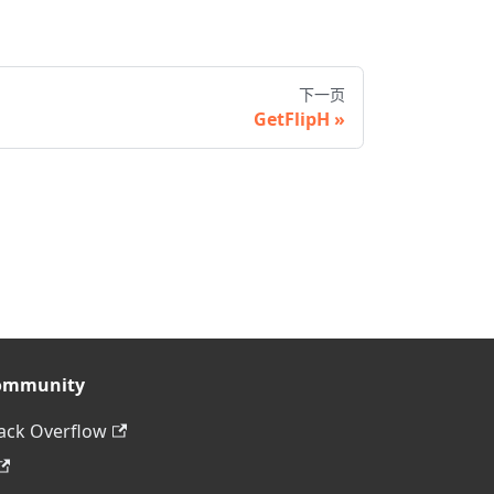
下一页
GetFlipH
ommunity
ack Overflow