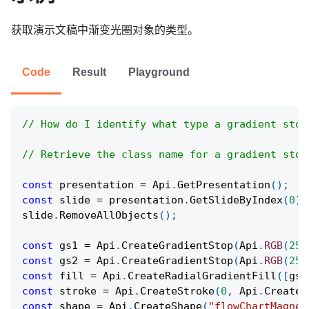
获取演示文稿中渐变光圈对象的类型。
Code
Result
Playground
// How do I identify what type a gradient stop
// Retrieve the class name for a gradient stop
const
 presentation 
=
Api
.
GetPresentation
(
)
;
const
 slide 
=
 presentation
.
GetSlideByIndex
(
0
)
;
slide
.
RemoveAllObjects
(
)
;
const
 gs1 
=
Api
.
CreateGradientStop
(
Api
.
RGB
(
255
const
 gs2 
=
Api
.
CreateGradientStop
(
Api
.
RGB
(
255
const
 fill 
=
Api
.
CreateRadialGradientFill
(
[
gs1
const
 stroke 
=
Api
.
CreateStroke
(
0
,
Api
.
CreateN
const
 shape 
=
Api
.
CreateShape
(
"flowChartMagnet