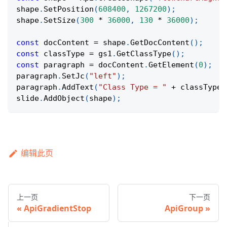
shape
.
SetPosition
(
608400
,
1267200
)
;
shape
.
SetSize
(
300
*
36000
,
130
*
36000
)
;
const
 docContent 
=
 shape
.
GetDocContent
(
)
;
const
 classType 
=
 gs1
.
GetClassType
(
)
;
const
 paragraph 
=
 docContent
.
GetElement
(
0
)
;
paragraph
.
SetJc
(
"left"
)
;
paragraph
.
AddText
(
"Class Type = "
+
 classType
)
slide
.
AddObject
(
shape
)
;
编辑此页
上一页
下一页
ApiGradientStop
ApiGroup