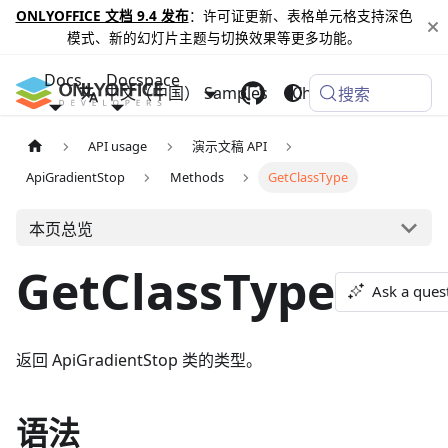
ONLYOFFICE 文档 9.4 发布
：许可证更新、表格单元格支持深色
模式、新的幻灯片主题与切换效果等更多功能。
Docs
Docspace
中文（中国）
Samples
Changelog
搜索
API usage
演示文稿 API
ApiGradientStop
Methods
GetClassType
本页总览
GetClassType
Ask a ques
返回 ApiGradientStop 类的类型。
语法