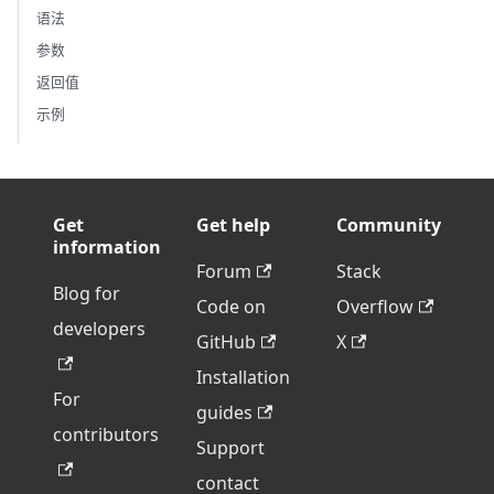
语法
参数
返回值
示例
Get
Get help
Community
information
Forum
Stack
Blog for
Code on
Overflow
developers
GitHub
X
Installation
For
guides
contributors
Support
contact