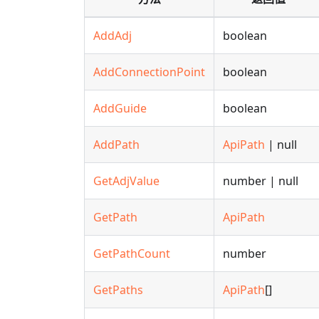
AddAdj
boolean
AddConnectionPoint
boolean
AddGuide
boolean
AddPath
ApiPath
| null
GetAdjValue
number | null
GetPath
ApiPath
GetPathCount
number
GetPaths
ApiPath
[]