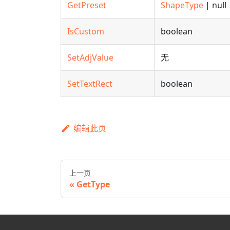
GetPreset
ShapeType
| null
IsCustom
boolean
SetAdjValue
无
SetTextRect
boolean
编辑此页
上一页
GetType