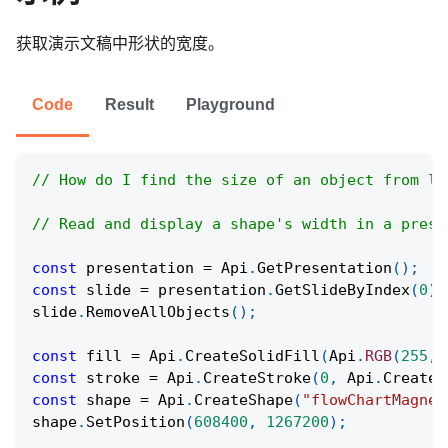
获取演示文稿中形状的宽度。
Code
Result
Playground
// How do I find the size of an object from le
// Read and display a shape's width in a prese
const
 presentation 
=
Api
.
GetPresentation
(
)
;
const
 slide 
=
 presentation
.
GetSlideByIndex
(
0
)
;
slide
.
RemoveAllObjects
(
)
;
const
 fill 
=
Api
.
CreateSolidFill
(
Api
.
RGB
(
255
,
const
 stroke 
=
Api
.
CreateStroke
(
0
,
Api
.
CreateN
const
 shape 
=
Api
.
CreateShape
(
"flowChartMagnet
shape
.
SetPosition
(
608400
,
1267200
)
;