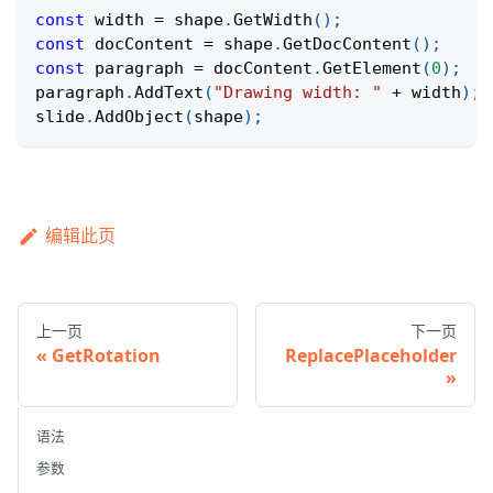
const
 width 
=
 shape
.
GetWidth
(
)
;
const
 docContent 
=
 shape
.
GetDocContent
(
)
;
const
 paragraph 
=
 docContent
.
GetElement
(
0
)
;
paragraph
.
AddText
(
"Drawing width: "
+
 width
)
;
slide
.
AddObject
(
shape
)
;
编辑此页
上一页
下一页
GetRotation
ReplacePlaceholder
语法
参数