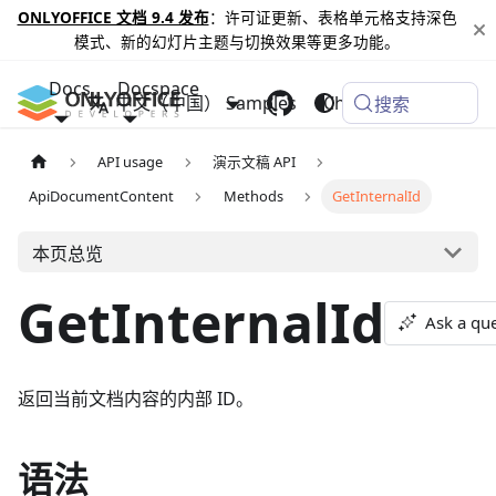
ONLYOFFICE 文档 9.4 发布
：许可证更新、表格单元格支持深色
模式、新的幻灯片主题与切换效果等更多功能。
Docs
Docspace
中文（中国）
Samples
Changelog
搜索
API usage
演示文稿 API
ApiDocumentContent
Methods
GetInternalId
本页总览
GetInternalId
Ask a qu
返回当前文档内容的内部 ID。
语法