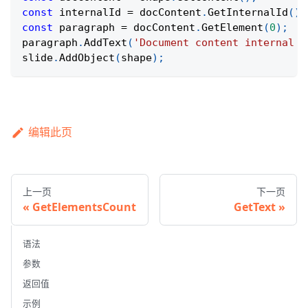
const
 internalId 
=
 docContent
.
GetInternalId
(
)
;
const
 paragraph 
=
 docContent
.
GetElement
(
0
)
;
paragraph
.
AddText
(
'Document content internal I
slide
.
AddObject
(
shape
)
;
编辑此页
上一页
下一页
GetElementsCount
GetText
语法
参数
返回值
示例