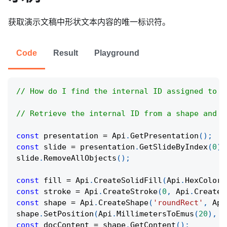
获取演示文稿中形状文本内容的唯一标识符。
Code
Result
Playground
// How do I find the internal ID assigned to a
// Retrieve the internal ID from a shape and d
const
 presentation 
=
Api
.
GetPresentation
(
)
;
const
 slide 
=
 presentation
.
GetSlideByIndex
(
0
)
;
slide
.
RemoveAllObjects
(
)
;
const
 fill 
=
Api
.
CreateSolidFill
(
Api
.
HexColor
(
const
 stroke 
=
Api
.
CreateStroke
(
0
,
Api
.
CreateN
const
 shape 
=
Api
.
CreateShape
(
'roundRect'
,
Api
shape
.
SetPosition
(
Api
.
MillimetersToEmus
(
20
)
,
A
const
 docContent 
=
 shape
.
GetContent
(
)
;