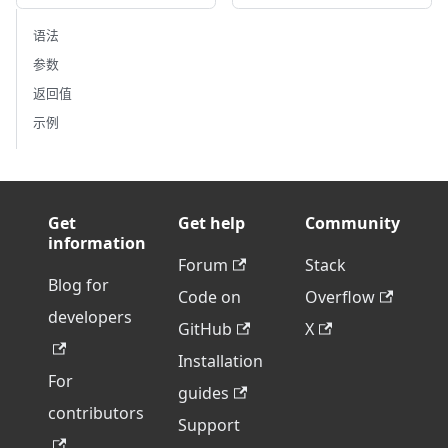
语法
参数
返回值
示例
Get
Get help
Community
information
Forum
Stack
Blog for
Code on
Overflow
developers
GitHub
X
Installation
For
guides
contributors
Support