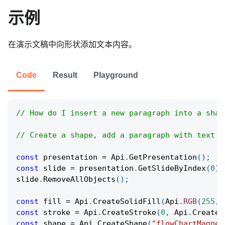
示例
在演示文稿中向形状添加文本内容。
Code
Result
Playground
// How do I insert a new paragraph into a shap
// Create a shape, add a paragraph with text t
const
 presentation 
=
Api
.
GetPresentation
(
)
;
const
 slide 
=
 presentation
.
GetSlideByIndex
(
0
)
;
slide
.
RemoveAllObjects
(
)
;
const
 fill 
=
Api
.
CreateSolidFill
(
Api
.
RGB
(
255
,
const
 stroke 
=
Api
.
CreateStroke
(
0
,
Api
.
CreateN
const
 shape 
=
Api
.
CreateShape
(
"flowChartMagnet