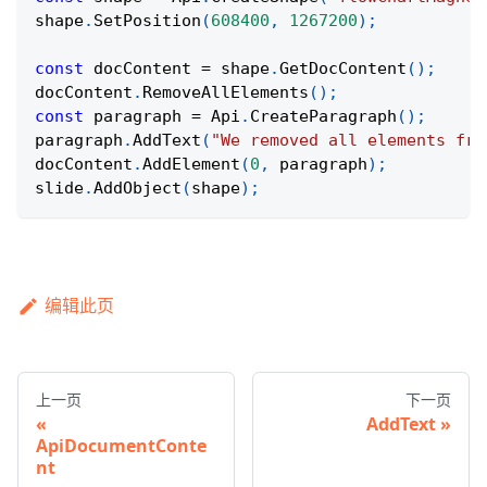
shape
.
SetPosition
(
608400
,
1267200
)
;
const
 docContent 
=
 shape
.
GetDocContent
(
)
;
docContent
.
RemoveAllElements
(
)
;
const
 paragraph 
=
Api
.
CreateParagraph
(
)
;
paragraph
.
AddText
(
"We removed all elements fro
docContent
.
AddElement
(
0
,
 paragraph
)
;
slide
.
AddObject
(
shape
)
;
编辑此页
上一页
下一页
AddText
ApiDocumentConte
nt