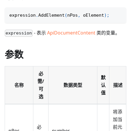
expression
.
AddElement
(
nPos
,
 oElement
)
;
- 表示
ApiDocumentContent
类的变量。
expression
参数
必
默
需/
名称
数据类型
认
描述
可
值
选
将添
加当
必
前元
nPos
number