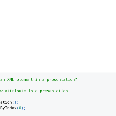
 an XML element in a presentation?
ew attribute in a presentation.
tation
(
)
;
eByIndex
(
0
)
;