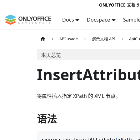
ONLYOFFICE 文档 9
Docs
Docspace
Sampl
API usage
演示文稿 API
ApiC
本页总览
InsertAttribu
将属性插入指定 XPath 的 XML 节点。
语法
expression
.
InsertAttribute
(
xPath
,
 