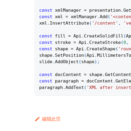
const
 xmlManager 
=
 presentation
.
Ge
const
 xml 
=
 xmlManager
.
Add
(
'<conte
xml
.
InsertAttribute
(
'/content'
,
'v
const
 fill 
=
Api
.
CreateSolidFill
(
A
const
 stroke 
=
Api
.
CreateStroke
(
0
,
const
 shape 
=
Api
.
CreateShape
(
'rou
shape
.
SetPosition
(
Api
.
MillimetersT
slide
.
AddObject
(
shape
)
;
const
 docContent 
=
 shape
.
GetConten
const
 paragraph 
=
 docContent
.
GetEl
paragraph
.
AddText
(
'XML after inser
编辑此页