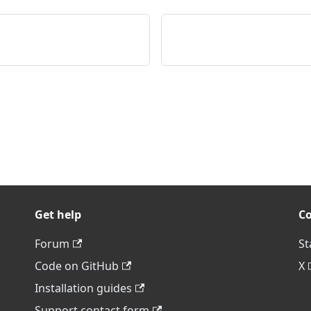
Get help
C
Forum
St
Code on GitHub
X
Installation guides
Support contact form