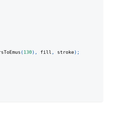
rsToEmus
(
130
)
,
 fill
,
 stroke
)
;