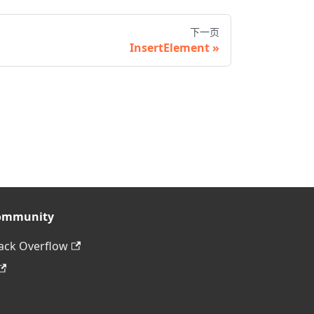
下一页
InsertElement
ommunity
ack Overflow