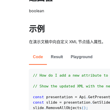
boolean
示例
在演示文稿中向自定义 XML 节点插入属性。
Code
Result
Playground
// How do I add a new attribute to
// Show the updated XML with the n
const
 presentation 
=
Api
.
GetPresen
const
 slide 
=
 presentation
.
GetSlid
slide
.
RemoveAllObjects
(
)
;