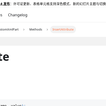
.4 发布
：许可证更新、表格单元格支持深色模式、新的幻灯片主题与切换
es
Changelog
ustomXmlPart
Methods
InsertAttribute
te
name
,
 value
)
;