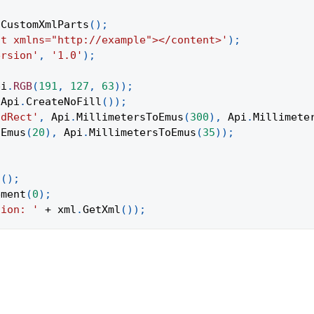
tCustomXmlParts
(
)
;
nt xmlns="http://example"></content>'
)
;
ersion'
,
'1.0'
)
;
pi
.
RGB
(
191
,
127
,
63
)
)
;
Api
.
CreateNoFill
(
)
)
;
ndRect'
,
Api
.
MillimetersToEmus
(
300
)
,
Api
.
Millimete
oEmus
(
20
)
,
Api
.
MillimetersToEmus
(
35
)
)
;
t
(
)
;
ement
(
0
)
;
tion: '
+
 xml
.
GetXml
(
)
)
;