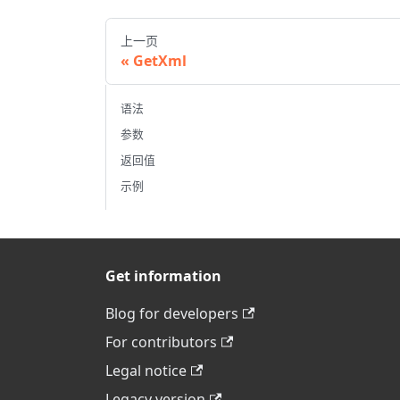
上一页
GetXml
语法
参数
返回值
示例
Get information
Blog for developers
For contributors
Legal notice
Legacy version