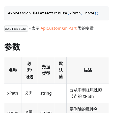
expression
.
DeleteAttribute
(
xPath
,
 name
)
;
- 表示
ApiCustomXmlPart
类的变量。
expression
参数
必
默
数据
名称
需/
认
描述
类型
可选
值
要从中删除属性的
xPath
必需
string
节点的 XPath。
要删除的属性名
name
必需
string