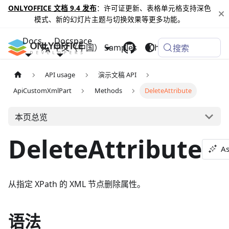
ONLYOFFICE 文档 9.4 发布
：许可证更新、表格单元格支持深色
模式、新的幻灯片主题与切换效果等更多功能。
Docs
Docspace
中文（中国）
Samples
Changelog
搜索
API usage
演示文稿 API
ApiCustomXmlPart
Methods
DeleteAttribute
本页总览
DeleteAttribute
As
从指定 XPath 的 XML 节点删除属性。
语法