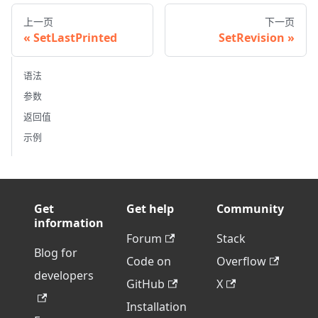
上一页
下一页
SetLastPrinted
SetRevision
语法
参数
返回值
示例
Get
Get help
Community
information
Forum
Stack
Blog for
Code on
Overflow
developers
GitHub
X
Installation