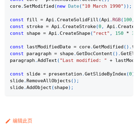
core
.
SetModified
(
new
Date
(
"10 March 1990"
)
)
;
const
 fill 
=
Api
.
CreateSolidFill
(
Api
.
RGB
(
100
,
const
 stroke 
=
Api
.
CreateStroke
(
0
,
Api
.
CreateN
const
 shape 
=
Api
.
CreateShape
(
"rect"
,
150
*
36
const
 lastModifiedDate 
=
 core
.
GetModified
(
)
.
to
const
 paragraph 
=
 shape
.
GetDocContent
(
)
.
GetEle
paragraph
.
AddText
(
"Last modified: "
+
 lastModi
const
 slide 
=
 presentation
.
GetSlideByIndex
(
0
)
;
slide
.
RemoveAllObjects
(
)
;
slide
.
AddObject
(
shape
)
;
编辑此页