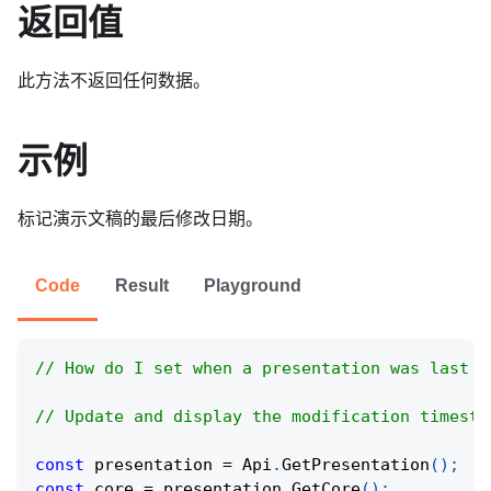
返回值
此方法不返回任何数据。
示例
标记演示文稿的最后修改日期。
Code
Result
Playground
// How do I set when a presentation was last e
// Update and display the modification timesta
const
 presentation 
=
Api
.
GetPresentation
(
)
;
const
 core 
=
 presentation
.
GetCore
(
)
;