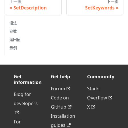
上一页
下一页
SetDescription
SetKeywords
语法
参数
返回值
示例
Get
Get help
Community
information
Forum
Stack
Blog for
Code on
Overflow
developers
GitHub
X
Installation
For
guides