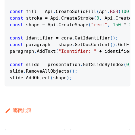
const
 fill 
=
Api
.
CreateSolidFill
(
Api
.
RGB
(
100
,
const
 stroke 
=
Api
.
CreateStroke
(
0
,
Api
.
CreateN
const
 shape 
=
Api
.
CreateShape
(
"rect"
,
150
*
36
const
 identifier 
=
 core
.
GetIdentifier
(
)
;
const
 paragraph 
=
 shape
.
GetDocContent
(
)
.
GetEle
paragraph
.
AddText
(
"Identifier: "
+
 identifier
)
const
 slide 
=
 presentation
.
GetSlideByIndex
(
0
)
;
slide
.
RemoveAllObjects
(
)
;
slide
.
AddObject
(
shape
)
;
编辑此页