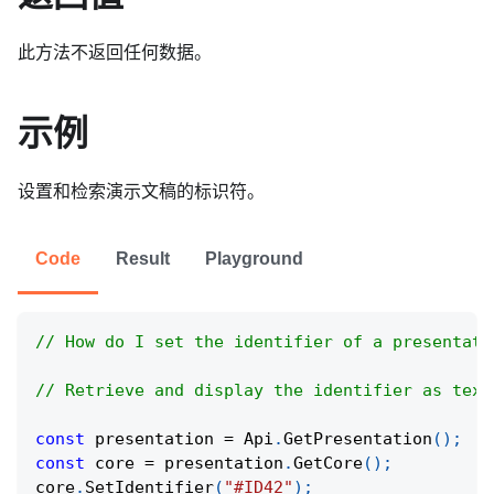
此方法不返回任何数据。
示例
设置和检索演示文稿的标识符。
Code
Result
Playground
// How do I set the identifier of a presentati
// Retrieve and display the identifier as text
const
 presentation 
=
Api
.
GetPresentation
(
)
;
const
 core 
=
 presentation
.
GetCore
(
)
;
core
.
SetIdentifier
(
"#ID42"
)
;