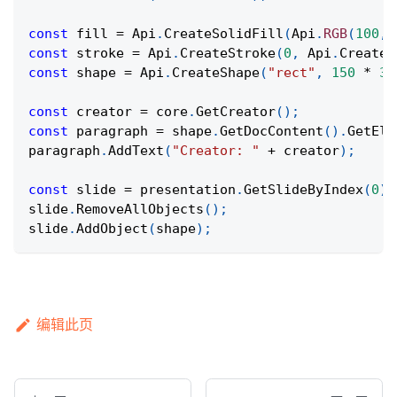
const
 fill 
=
Api
.
CreateSolidFill
(
Api
.
RGB
(
100
,
const
 stroke 
=
Api
.
CreateStroke
(
0
,
Api
.
CreateN
const
 shape 
=
Api
.
CreateShape
(
"rect"
,
150
*
36
const
 creator 
=
 core
.
GetCreator
(
)
;
const
 paragraph 
=
 shape
.
GetDocContent
(
)
.
GetEle
paragraph
.
AddText
(
"Creator: "
+
 creator
)
;
const
 slide 
=
 presentation
.
GetSlideByIndex
(
0
)
;
slide
.
RemoveAllObjects
(
)
;
slide
.
AddObject
(
shape
)
;
编辑此页