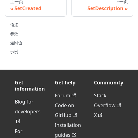
上一页
下一页
SetCreated
SetDescription
语法
参数
返回值
示例
Get
Get help
Community
information
Forum
Stack
Blog for
Code on
Overflow
developers
GitHub
X
Installation
For
guides