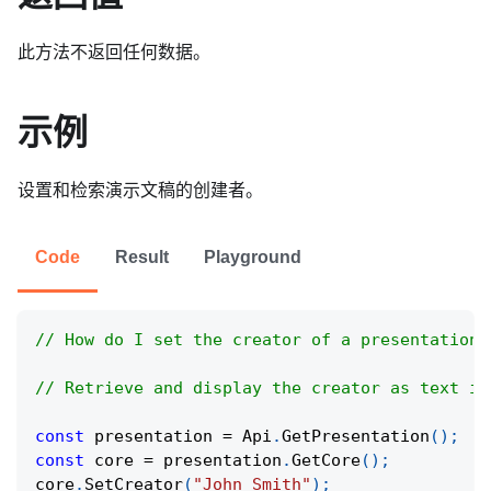
此方法不返回任何数据。
示例
设置和检索演示文稿的创建者。
Code
Result
Playground
// How do I set the creator of a presentation 
// Retrieve and display the creator as text in
const
 presentation 
=
Api
.
GetPresentation
(
)
;
const
 core 
=
 presentation
.
GetCore
(
)
;
core
.
SetCreator
(
"John Smith"
)
;