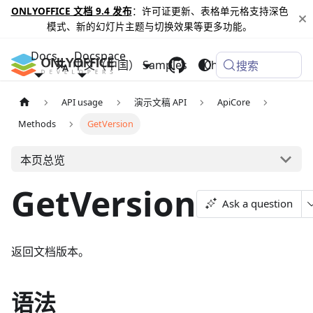
ONLYOFFICE 文档 9.4 发布
：许可证更新、表格单元格支持深色
模式、新的幻灯片主题与切换效果等更多功能。
Docs
Docspace
中文（中国）
Samples
Changelog
搜索
API usage
演示文稿 API
ApiCore
Methods
GetVersion
本页总览
GetVersion
Ask a question
返回文档版本。
语法