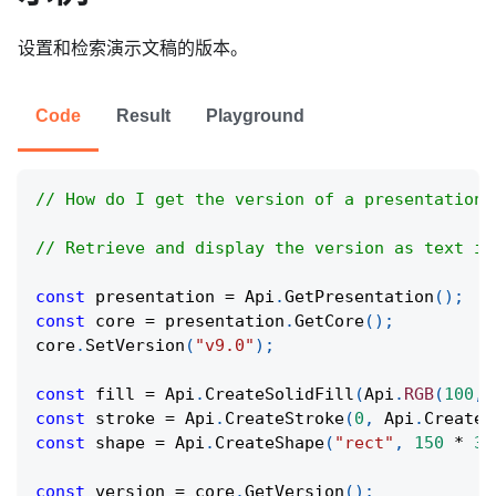
设置和检索演示文稿的版本。
Code
Result
Playground
// How do I get the version of a presentation 
// Retrieve and display the version as text in
const
 presentation 
=
Api
.
GetPresentation
(
)
;
const
 core 
=
 presentation
.
GetCore
(
)
;
core
.
SetVersion
(
"v9.0"
)
;
const
 fill 
=
Api
.
CreateSolidFill
(
Api
.
RGB
(
100
,
const
 stroke 
=
Api
.
CreateStroke
(
0
,
Api
.
CreateN
const
 shape 
=
Api
.
CreateShape
(
"rect"
,
150
*
36
const
 version 
=
 core
.
GetVersion
(
)
;