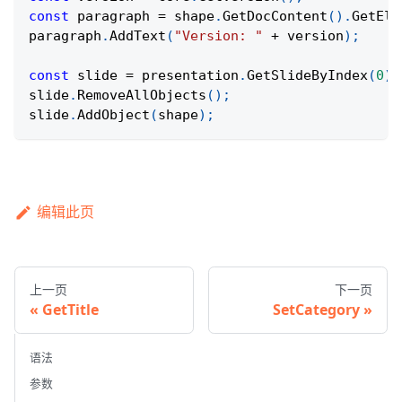
const
 paragraph 
=
 shape
.
GetDocContent
(
)
.
GetEle
paragraph
.
AddText
(
"Version: "
+
 version
)
;
const
 slide 
=
 presentation
.
GetSlideByIndex
(
0
)
;
slide
.
RemoveAllObjects
(
)
;
slide
.
AddObject
(
shape
)
;
编辑此页
上一页
下一页
GetTitle
SetCategory
语法
参数