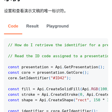
设置和查看演示文稿的唯一标识符。
Code
Result
Playground
// How do I retrieve the identifier for a pres
// Read the ID code assigned to a presentation
const
 presentation 
=
Api
.
GetPresentation
(
)
;
const
 core 
=
 presentation
.
GetCore
(
)
;
core
.
SetIdentifier
(
"#ID42"
)
;
const
 fill 
=
Api
.
CreateSolidFill
(
Api
.
RGB
(
100
,
const
 stroke 
=
Api
.
CreateStroke
(
0
,
Api
.
CreateN
const
 shape 
=
Api
.
CreateShape
(
"rect"
,
150
*
36
const
 identifier 
=
 core
.
GetIdentifier
(
)
;