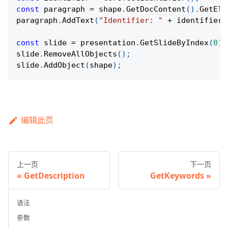
const
 paragraph 
=
 shape
.
GetDocContent
(
)
.
GetEle
paragraph
.
AddText
(
"Identifier: "
+
 identifier
)
const
 slide 
=
 presentation
.
GetSlideByIndex
(
0
)
;
slide
.
RemoveAllObjects
(
)
;
slide
.
AddObject
(
shape
)
;
编辑此页
上一页
下一页
GetDescription
GetKeywords
语法
参数