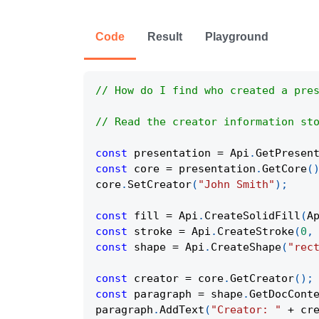
Code
Result
Playground
// How do I find who created a pre
// Read the creator information st
const
 presentation 
=
Api
.
GetPresen
const
 core 
=
 presentation
.
GetCore
(
core
.
SetCreator
(
"John Smith"
)
;
const
 fill 
=
Api
.
CreateSolidFill
(
A
const
 stroke 
=
Api
.
CreateStroke
(
0
,
const
 shape 
=
Api
.
CreateShape
(
"rec
const
 creator 
=
 core
.
GetCreator
(
)
;
const
 paragraph 
=
 shape
.
GetDocCont
paragraph
.
AddText
(
"Creator: "
+
 cr