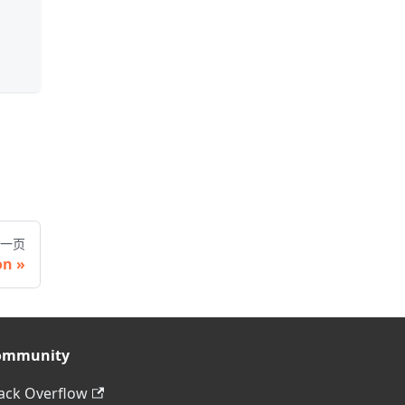
一页
on
ommunity
ack Overflow