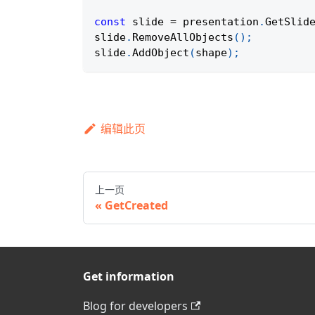
const
 slide 
=
 presentation
.
GetSlid
slide
.
RemoveAllObjects
(
)
;
slide
.
AddObject
(
shape
)
;
编辑此页
上一页
GetCreated
Get information
Blog for developers