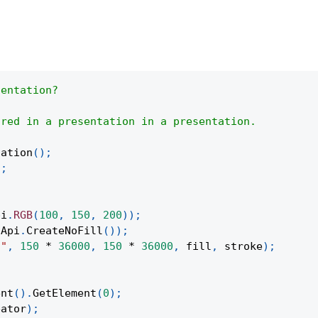
sentation?
ored in a presentation in a presentation.
tation
(
)
;
)
;
pi
.
RGB
(
100
,
150
,
200
)
)
;
Api
.
CreateNoFill
(
)
)
;
t"
,
150
*
36000
,
150
*
36000
,
 fill
,
 stroke
)
;
ent
(
)
.
GetElement
(
0
)
;
eator
)
;