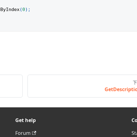
eByIndex
(
0
)
;
下
GetDescripti
Get help
C
Forum
St