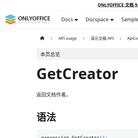
ONLYOFFICE 文档 9
Docs
Docspace
Sampl
API usage
演示文稿 API
ApiCo
本页总览
GetCreator
返回文档作者。
语法
expression
.
GetCreator
(
)
;